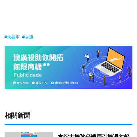
#大賽車
#交通
相關新聞
友誼大橋氹仔端兩引橋週六起