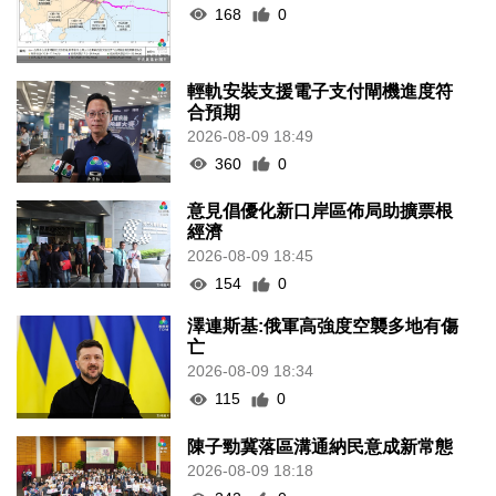
168
0
輕軌安裝支援電子支付閘機進度符
合預期
2026-08-09 18:49
360
0
意見倡優化新口岸區佈局助擴票根
經濟
2026-08-09 18:45
154
0
澤連斯基:俄軍高強度空襲多地有傷
亡
2026-08-09 18:34
115
0
陳子勁冀落區溝通納民意成新常態
2026-08-09 18:18