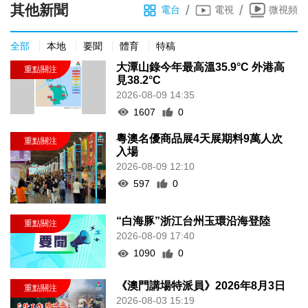
其他新聞
/
/
電台
電視
微視頻
全部
本地
要聞
體育
特稿
大潭山錄今年最高溫35.9°C 外港高
見38.2°C
2026-08-09 14:35
1607
0
粵澳名優商品展4天展期料9萬人次
入場
2026-08-09 12:10
597
0
“白海豚”浙江台州玉環沿海登陸
2026-08-09 17:40
1090
0
《澳門講場特派員》2026年8月3日
2026-08-03 15:19