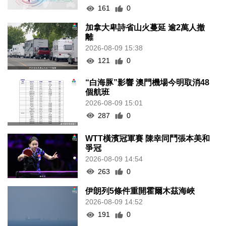
161
0
加拿大卑詩省山火蔓延 逾2萬人撤
離
2026-08-09 15:38
121
0
“白海豚”影響 澳門機場今明取消48
個航班
2026-08-09 15:01
287
0
WTT橫濱冠軍賽 陳幸同鬥張本美和
爭冠
2026-08-09 14:54
263
0
伊朗列5條件重開霍爾木茲海峽
2026-08-09 14:52
191
0