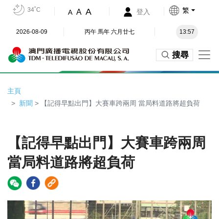
34˚C
繁
A
A
登入
A
2026-08-09
丙午 馬年 六月廿七
13:57
搜尋
主頁
新聞
> 【記得早點出門】大賽車跨兩周 當局料道路將超負荷
【記得早點出門】大賽車跨兩周
當局料道路將超負荷
Video
Player