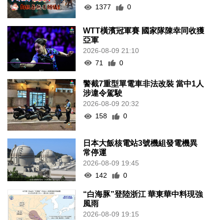
1377
0
WTT橫濱冠軍賽 國家隊陳幸同收獲
亞軍
2026-08-09 21:10
71
0
警截7重型單電車非法改裝 當中1人
涉違令駕駛
2026-08-09 20:32
158
0
日本大飯核電站3號機組發電機異
常停運
2026-08-09 19:45
142
0
“白海豚”登陸浙江 華東華中料現強
風雨
2026-08-09 19:15