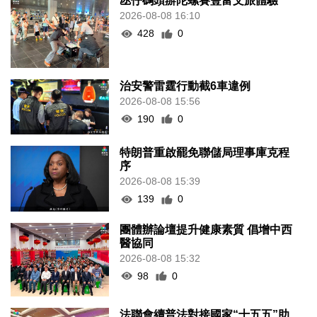
氹仔碼頭辦陀螺賽豐富文旅體驗
2026-08-08 16:10
428
0
治安警雷霆行動截6車違例
2026-08-08 15:56
190
0
特朗普重啟罷免聯儲局理事庫克程
序
2026-08-08 15:39
139
0
團體辦論壇提升健康素質 倡增中西
醫協同
2026-08-08 15:32
98
0
法聯會續普法對接國家“十五五”助