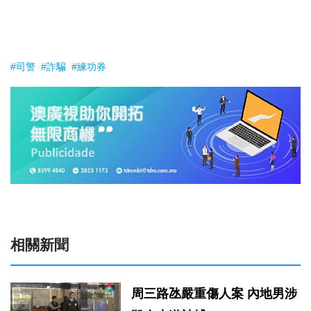
#司警
#詐騙
#練功券
相關新聞
周三路氹嚴重傷人案 內地男涉