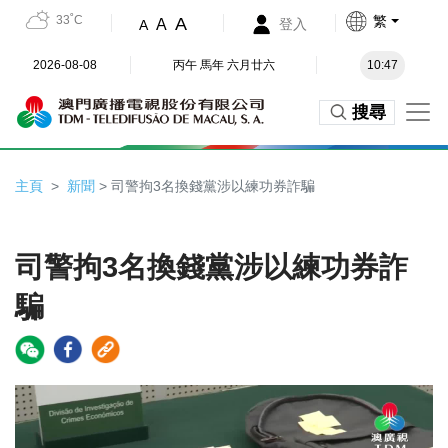
33˚C
繁
A
A
登入
A
2026-08-08
丙午 馬年 六月廿六
10:47
搜尋
主頁
新聞
> 司警拘3名換錢黨涉以練功券詐騙
司警拘3名換錢黨涉以練功券詐
騙
Video
Player