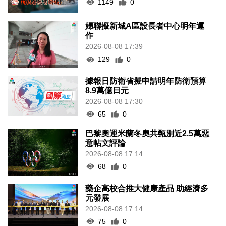
1149
0
婦聯擬新城A區設長者中心明年運
作
2026-08-08 17:39
129
0
據報日防衛省擬申請明年防衛預算
8.9萬億日元
2026-08-08 17:30
65
0
巴黎奧運米蘭冬奧共甄別近2.5萬惡
意帖文評論
2026-08-08 17:14
68
0
藥企高校合推大健康產品 助經濟多
元發展
2026-08-08 17:14
75
0