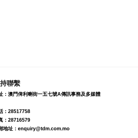
突破4000宗
2026-08-07 23:12
186
0
拱關截澳門女子超額
藏16萬美元回澳
2026-08-07 23:09
440
0
“白海豚”影響 澳航明
後12航班取消
2026-08-07 22:49
持聯繫
500
0
址：澳門俾利喇街一五七號A傳訊事務及多媒體
以黎安全談判因局勢
升級提早結束
2026-08-07 22:43
：28517758
187
0
：28716579
新一輪長者十年行動
郵地址：
enquiry@tdm.com.mo
計劃落實民生政策