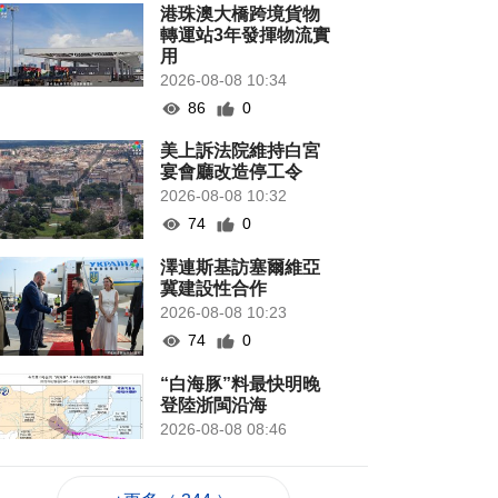
港珠澳大橋跨境貨物
轉運站3年發揮物流實
用
2026-08-08 10:34
86
0
美上訴法院維持白宮
宴會廳改造停工令
2026-08-08 10:32
74
0
澤連斯基訪塞爾維亞
冀建設性合作
2026-08-08 10:23
74
0
“白海豚”料最快明晚
登陸浙閩沿海
2026-08-08 08:46
227
0