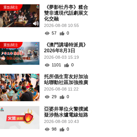
《夢影牡丹亭》糅合
雙非遺現代話劇展文
化交融
2026-08-08 10:55
57
0
《澳門講場特派員》
2026年8月3日
2026-08-03 15:19
1101
0
托所倡生育友好加油
站聯動社區加強推廣
2026-08-08 11:22
29
0
亞婆井單位火警撲滅
疑涉熱水爐電線短路
2026-08-08 10:43
98
0