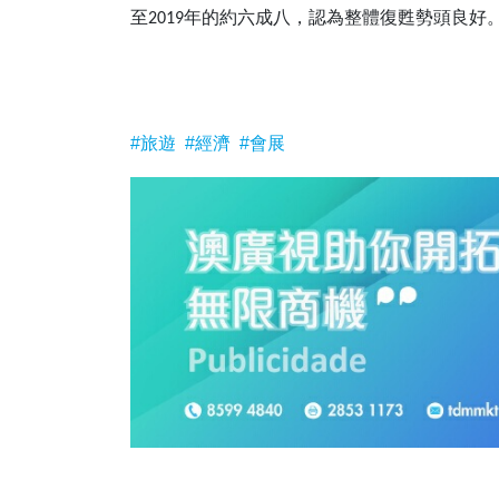
至
年的約六成八，認為整體復甦勢頭良好
2019
#旅遊
#經濟
#會展