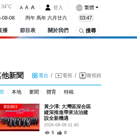
34˚C
A
登入
繁體
A
A
-08-08
丙午 馬年 六月廿六
03:47
直播
節目表
關於我們
搜尋
其他新聞
/
/
電台
電視
微視頻
部
本地
要聞
體育
特稿
黃少澤: 大灣區深合區
縱深推進帶來法治建
設全新機遇
2026-08-08 11:40
5
0