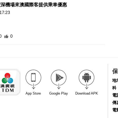
廣深機場來澳國際客提供乘車優惠
17:23
0
0
保
地
科
App Store
Google Play
Download APK
電話
傳真
電