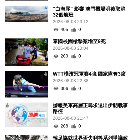
“白海豚” 影響 澳門機場明後取消
32個航班
2026-08-08 23:12
405
0
泰國校園槍擊案增至9死
2026-08-08 23:04
263
0
WTT橫濱冠軍賽4強 國家隊奪3席
2026-08-08 22:38
306
0
據報美軍高層正尋求退出伊朗戰事
路徑
2026-08-08 21:47
268
0
韓足協就世界盃失利等系列爭議致