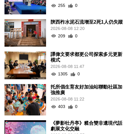
255
0
陝西柞水泥石流增至2死1人仍失蹤
2026-08-08 12:20
209
0
譚偉文要求都更公司探索多元更新
模式
2026-08-08 11:47
1305
0
托所倡生育友好加油站聯動社區加
強推廣
2026-08-08 11:22
403
0
《夢影牡丹亭》糅合雙非遺現代話
劇展文化交融