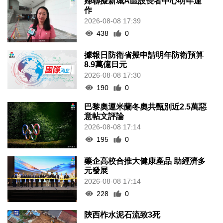
婦聯擬新城A區設長者中心明年運
作
2026-08-08 17:39
438
0
據報日防衛省擬申請明年防衛預算
8.9萬億日元
2026-08-08 17:30
190
0
巴黎奧運米蘭冬奧共甄別近2.5萬惡
意帖文評論
2026-08-08 17:14
195
0
藥企高校合推大健康產品 助經濟多
元發展
2026-08-08 17:14
228
0
陝西柞水泥石流致3死