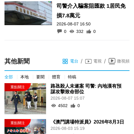
司警介入騙案阻匯款 1居民免
損7.8萬元
2026-08-07 16:50
0
332
0
其他新聞
/
/
電台
電視
微視頻
全部
本地
要聞
體育
特稿
路氹殺人未遂案 司警: 內地漢有預
謀攻擊致命部位
2026-08-07 15:07
4502
0
《澳門講場特派員》2026年8月3日
2026-08-03 15:19