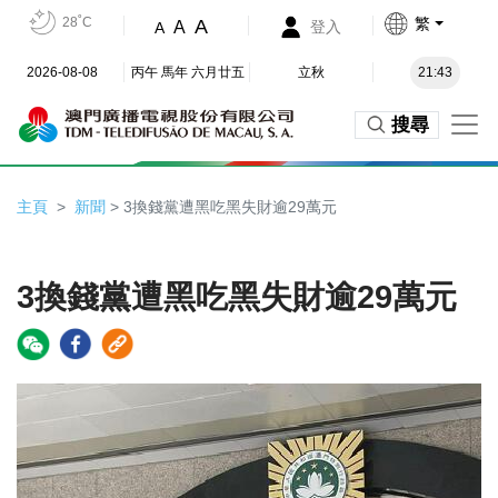
28˚C
繁
A
A
登入
A
2026-08-08
丙午 馬年 六月廿五
立秋
21:43
搜尋
主頁
新聞
> 3換錢黨遭黑吃黑失財逾29萬元
3換錢黨遭黑吃黑失財逾29萬元