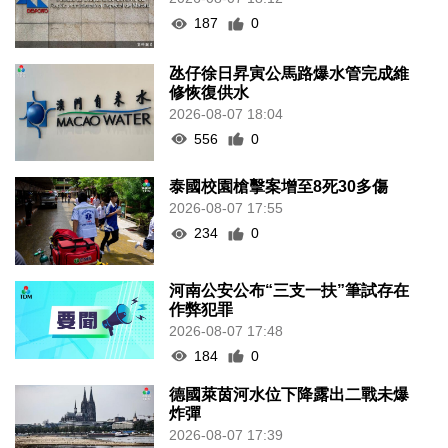
187
0
氹仔徐日昇寅公馬路爆水管完成維
修恢復供水
2026-08-07 18:04
556
0
泰國校園槍擊案增至8死30多傷
2026-08-07 17:55
234
0
河南公安公布“三支一扶”筆試存在
作弊犯罪
2026-08-07 17:48
184
0
德國萊茵河水位下降露出二戰未爆
炸彈
2026-08-07 17:39