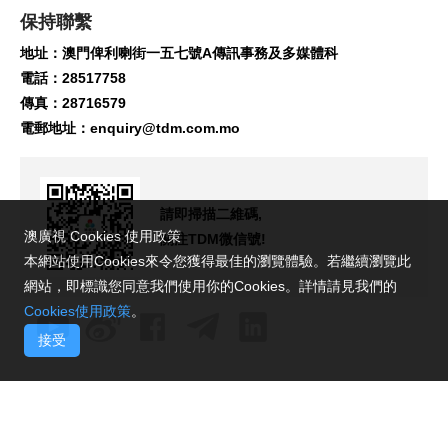
保持聯繫
地址：澳門俾利喇街一五七號A傳訊事務及多媒體科
電話：28517758
傳真：28716579
電郵地址：
enquiry@tdm.com.mo
請即掃描二維碼,
澳廣視 Cookies 使用政策
關注TDM微信號!
本網站使用Cookies來令您獲得最佳的瀏覽體驗。若繼續瀏覽此
網站，即標識您同意我們使用你的Cookies。詳情請見我們的
Cookies使用政策
。
接受