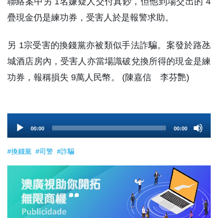
聯絡案中另 1名嫌疑人交付真鈔，但他到場交出的 4
疊現金仍是練功券，受害人於是報警求助。
另 1宗受害的換錢黨亦被類似手法詐騙。案發於路氹
城酒店房內，受害人亦當場識破兌換所得的現金是練
功券，報稱損失 9萬人民幣。 (陳嘉信 李芬艷)
Audio
00:00
00:00
Player
#換錢黨
#司警
#詐騙