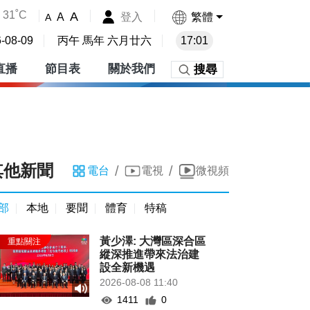
31˚C
A
登入
繁體
A
A
-08-09
丙午 馬年 六月廿六
17:01
直播
節目表
關於我們
搜尋
其他新聞
/
/
電台
電視
微視頻
部
本地
要聞
體育
特稿
黃少澤: 大灣區深合區
縱深推進帶來法治建
設全新機遇
2026-08-08 11:40
1411
0