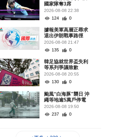
國家隊奪3席
2026-08-08 22:38
124
0
據報美軍高層正尋求
退出伊朗戰事路徑
2026-08-08 21:47
135
0
韓足協就世界盃失利
等系列爭議致歉
2026-08-08 20:55
130
0
颱風“白海豚”襲日 沖
繩等地逾5萬戶停電
2026-08-08 19:50
237
0
當局稱探討賽事周邊
體驗加入更多科技元