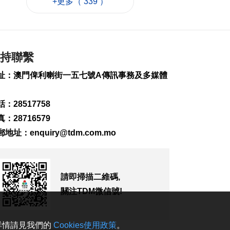
+更多（ 339 ）
素
2026-08-08 19:15
158
0
中國駐泰大使館籲文
明理性有序參與活動
持聯繫
2026-08-08 18:25
址：澳門俾利喇街一五七號A傳訊事務及多媒體
161
0
婦聯擬新城A區設長者
：28517758
中心明年運作
：28716579
2026-08-08 17:39
郵地址：
enquiry@tdm.com.mo
348
0
據報日防衛省擬申請
明年防衛預算8.9萬億
日元
請即掃描二維碼,
2026-08-08 17:30
關注TDM微信號!
145
0
巴黎奧運米蘭冬奧共
。詳情請見我們的
Cookies使用政策
。
甄別近2.5萬惡意帖文