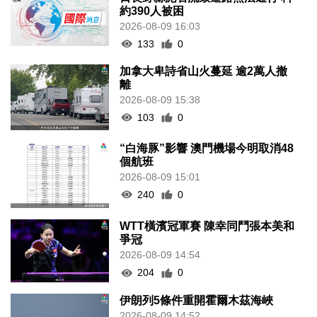
約390人被困
2026-08-09 16:03
133
0
加拿大卑詩省山火蔓延 逾2萬人撤
離
2026-08-09 15:38
103
0
“白海豚”影響 澳門機場今明取消48
個航班
2026-08-09 15:01
240
0
WTT橫濱冠軍賽 陳幸同鬥張本美和
爭冠
2026-08-09 14:54
204
0
伊朗列5條件重開霍爾木茲海峽
2026-08-09 14:52