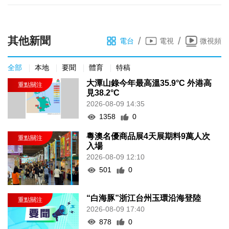
其他新聞
/
/
電台
電視
微視頻
全部
本地
要聞
體育
特稿
大潭山錄今年最高溫35.9°C 外港高
見38.2°C
2026-08-09 14:35
1358
0
粵澳名優商品展4天展期料9萬人次
入場
2026-08-09 12:10
501
0
“白海豚”浙江台州玉環沿海登陸
2026-08-09 17:40
878
0