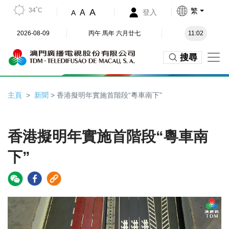
34˚C
繁
A
A
登入
A
2026-08-09
丙午 馬年 六月廿七
11:02
搜尋
主頁
新聞
> 香港擬明年實施首階段“粵車南下”
香港擬明年實施首階段“粵車南
下”