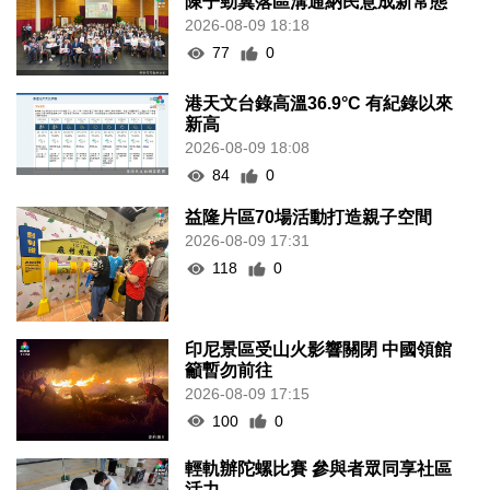
陳子勁冀落區溝通納民意成新常態
2026-08-09 18:18
77
0
港天文台錄高溫36.9°C 有紀錄以來
新高
2026-08-09 18:08
84
0
益隆片區70場活動打造親子空間
2026-08-09 17:31
118
0
印尼景區受山火影響關閉 中國領館
籲暫勿前往
2026-08-09 17:15
100
0
輕軌辦陀螺比賽 參與者眾同享社區
活力