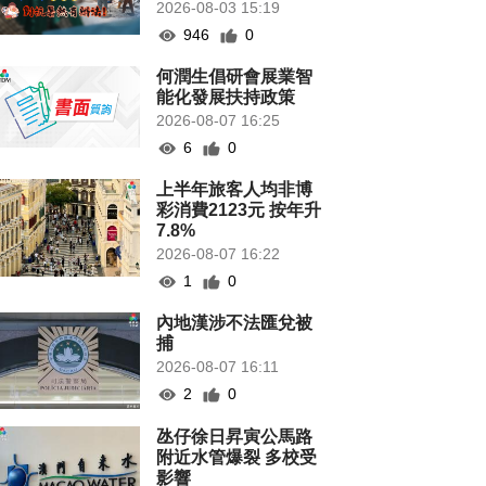
2026-08-03 15:19
946
0
何潤生倡研會展業智
能化發展扶持政策
2026-08-07 16:25
6
0
上半年旅客人均非博
彩消費2123元 按年升
7.8%
2026-08-07 16:22
1
0
內地漢涉不法匯兌被
捕
2026-08-07 16:11
2
0
氹仔徐日昇寅公馬路
附近水管爆裂 多校受
影響