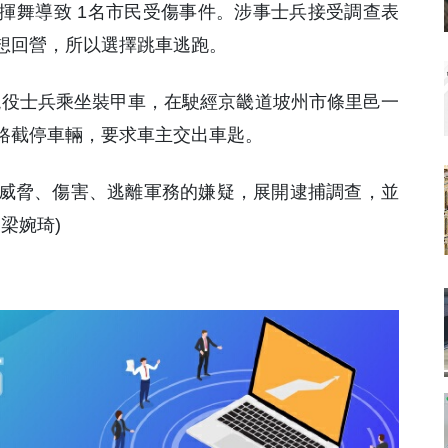
刀揮舞導致 1名市民受傷事件。涉事士兵接受調查表
想回營，所以選擇跳車逃跑。
0多歲現役士兵乘坐裝甲車，在駛經京畿道坡州市條里邑一
路截停車輛，要求車主交出車匙。
威脅、傷害、逃離軍務的嫌疑，展開逮捕調查，並
梁婉琦)