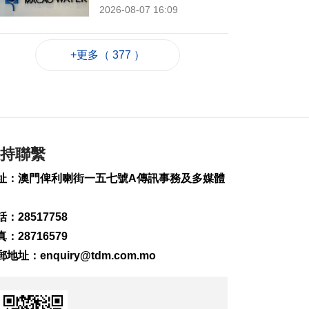
2026-08-07 16:09
728
0
內地漢涉擅取提款機
+更多（ 377 ）
遺下4000港元被捕
2026-08-07 16:07
0
0
展覽商業配對 助力合
作開拓市場
持聯繫
2026-08-07 15:40
68
0
址：澳門俾利喇街一五七號A傳訊事務及多媒體
國際音樂藝術週本澳
舉行
：28517758
2026-08-07 13:51
：28716579
243
0
郵地址：
enquiry@tdm.com.mo
商會與新媒體平台合
作宣傳澳大健康產業
2026-08-07 13:37