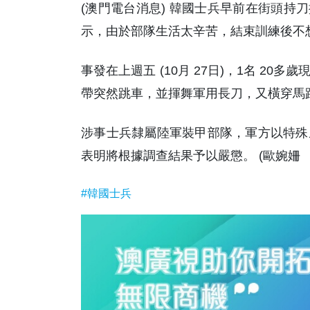
(澳門電台消息) 韓國士兵早前在街頭持
示，由於部隊生活太辛苦，結束訓練後不
事發在上週五 (10月 27日)，1名 2
帶突然跳車，並揮舞軍用長刀，又橫穿馬
涉事士兵隸屬陸軍裝甲部隊，軍方以特殊
表明將根據調查結果予以嚴懲。 (歐婉姍 
#韓國士兵