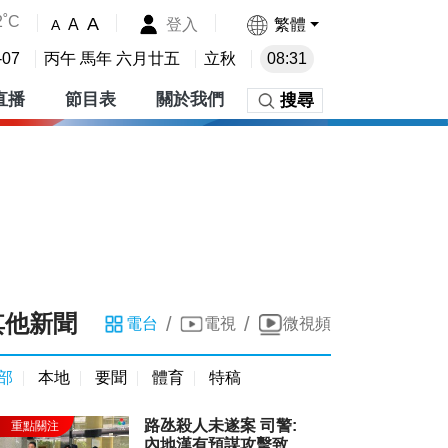
2˚C
A
登入
繁體
A
A
-07
丙午 馬年 六月廿五
立秋
08:31
直播
節目表
關於我們
搜尋
其他新聞
/
/
電台
電視
微視頻
部
本地
要聞
體育
特稿
路氹殺人未遂案 司警:
內地漢有預謀攻擊致