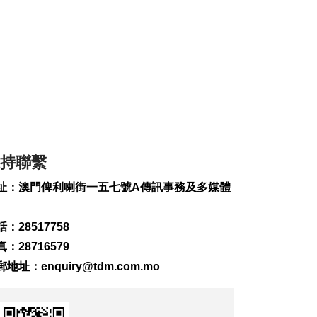
2026-08-06 19:21
173
0
治安警雷霆行動截3人
逾期逗留
2026-08-06 19:20
201
0
“白海豚”料最快下週
日浙閩沿海登陸
持聯繫
2026-08-06 18:58
328
0
址：澳門俾利喇街一五七號A傳訊事務及多媒體
首店經濟推介會舉行
助潛力品牌落戶澳門
：28517758
2026-08-06 18:47
：28716579
203
0
郵地址：
enquiry@tdm.com.mo
4街市14攤位競投 逾
330人參與解釋會
2026-08-06 18:40