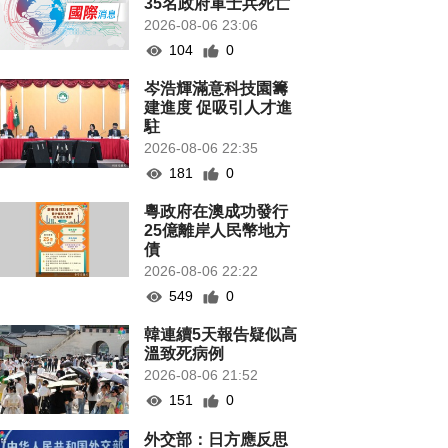
35名政府軍士兵死亡
2026-08-06 23:06
104
0
岑浩輝滿意科技園籌
建進度 促吸引人才進
駐
2026-08-06 22:35
181
0
粵政府在澳成功發行
25億離岸人民幣地方
債
2026-08-06 22:22
549
0
韓連續5天報告疑似高
溫致死病例
2026-08-06 21:52
151
0
外交部：日方應反思