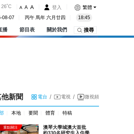
26˚C
A
登入
繁體
A
A
-08-07
丙午 馬年 六月廿四
18:45
直播
節目表
關於我們
搜尋
其他新聞
/
/
電台
電視
微視頻
部
本地
要聞
體育
特稿
澳琴大學城澳大首批
約330名研究生入住學