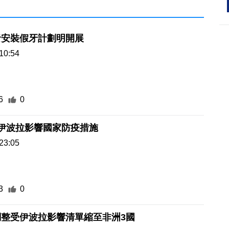
者安裝假牙計劃明開展
10:54
6
0
伊波拉影響國家防疫措施
23:05
3
0
調整受伊波拉影響清單縮至非洲3國