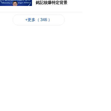
銘記核爆特定背景
2026-08-06 20:42
154
0
+更多（ 346 ）
工務局持續優化石排
灣社區未發展土地
2026-08-06 20:11
242
0
深合區升級改造系統
為橫琴單牌車北上作
準備
2026-08-06 19:46
314
0
朝鮮向東部海域發射
短程彈道導彈
2026-08-06 19:41
110
0
陳禮祺促規範停車場
車輛升降機使用保養