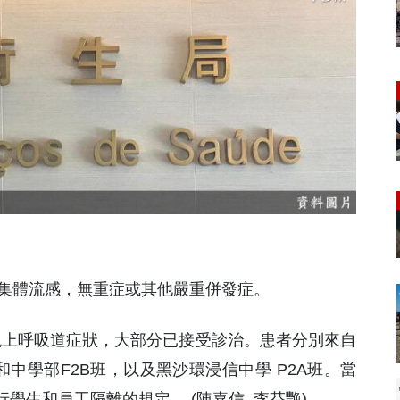
2學生集體流感，無重症或其他嚴重併發症。
起出現上呼吸道症狀，大部分已接受診治。患者分別來自
班和中學部F2B班，以及黑沙環浸信中學 P2A班。當
學生和員工隔離的規定。 (陳嘉信 李芬艷)