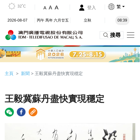
32˚C
繁
A
A
登入
A
2026-08-07
丙午 馬年 六月廿五
立秋
08:39
搜尋
主頁
新聞
> 王毅冀蘇丹盡快實現穩定
王毅冀蘇丹盡快實現穩定