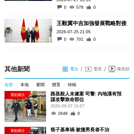
0
578
0
王毅冀中吉加強發展戰略對接
2026-07-25 21:05
0
701
0
其他新聞
/
/
電台
電視
微視頻
全部
本地
要聞
體育
特稿
路氹殺人未遂案 司警: 內地漢有預
謀攻擊致命部位
2026-08-07 15:07
2648
0
筷子基車禍 被撞男長者不治