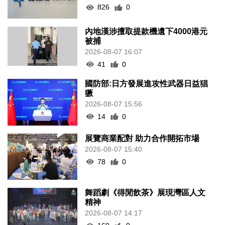
826
0
內地漢涉擅取提款機遺下4000港元
被捕
2026-08-07 16:07
41
0
國防部:日方發展進攻性武器日益猖
獗
2026-08-07 15:56
14
0
展覽商業配對 助力合作開拓市場
2026-08-07 15:40
78
0
舞蹈劇《得閒飲茶》展現灣區人文
精神
2026-08-07 14:17