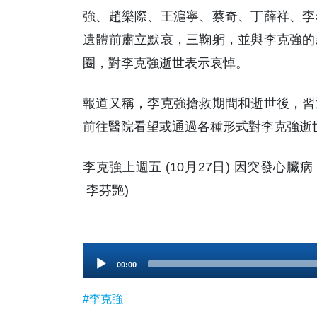
強、趙樂際、王滬寧、蔡奇、丁薛祥、李
遺體前肅立默哀，三鞠躬，並與李克強的
圈，對李克強逝世表示哀悼。
報道又稱，李克強搶救期間和逝世後，習
前往醫院看望或通過各種形式對李克強逝
李克強上週五 (10月27日) 因突發心
李芬艷)
Audio
00:00
Player
#李克強