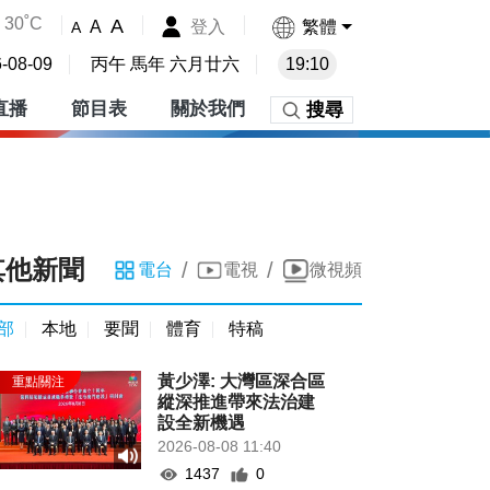
30˚C
A
登入
繁體
A
A
-08-09
丙午 馬年 六月廿六
19:10
直播
節目表
關於我們
搜尋
其他新聞
/
/
電台
電視
微視頻
部
本地
要聞
體育
特稿
黃少澤: 大灣區深合區
縱深推進帶來法治建
設全新機遇
2026-08-08 11:40
1437
0