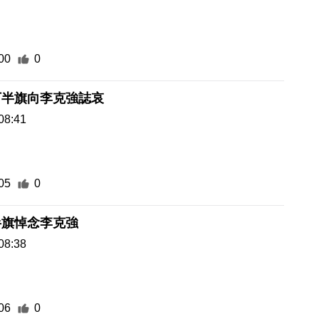
00
0
下半旗向李克強誌哀
08:41
05
0
半旗悼念李克強
08:38
06
0