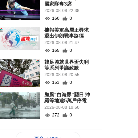
國家隊奪3席
2026-08-08 22:38
160
0
據報美軍高層正尋求
退出伊朗戰事路徑
2026-08-08 21:47
165
0
韓足協就世界盃失利
等系列爭議致歉
2026-08-08 20:55
153
0
颱風“白海豚”襲日 沖
繩等地逾5萬戶停電
2026-08-08 19:50
272
0
當局稱探討賽事周邊
體驗加入更多科技元