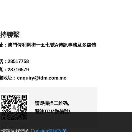
2026-08-08 16:46
306
0
美財長稱霍爾木茲海
峽將逐步失去戰略重
持聯繫
要性
2026-08-08 16:38
址：澳門俾利喇街一五七號A傳訊事務及多媒體
265
0
氹仔有地盤工人暈倒
：28517758
需送院搶救
：28716579
2026-08-08 16:35
郵地址：
enquiry@tdm.com.mo
711
0
氹仔碼頭辦陀螺賽豐
富文旅體驗
2026-08-08 16:10
請即掃描二維碼,
858
0
關注TDM微信號!
治安警雷霆行動截6車
違例
。詳情請見我們的
Cookies使用政策
。