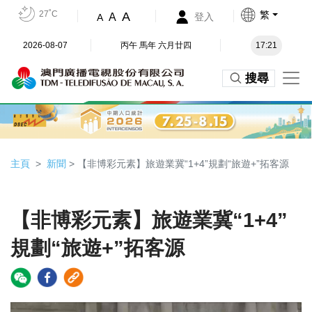
27˚C
繁
A
A
登入
A
2026-08-07
丙午 馬年 六月廿四
17:21
搜尋
主頁
新聞
> 【非博彩元素】旅遊業冀“1+4”規劃“旅遊+”拓客源
【非博彩元素】旅遊業冀“1+4”
規劃“旅遊+”拓客源
Video