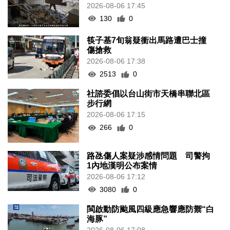
2026-08-06 17:45
130
0
筷子基7旬翁疑衝出馬路遭巴士撞
傷搶救
2026-08-06 17:38
2513
0
社諮委倡以台山街市天橋串聯北區
步行網
2026-08-06 17:15
266
0
路氹傷人案疑涉感情問題 司警拘
1內地漢明公布案情
2026-08-06 17:12
3080
0
閩啟動防颱風四級應急響應防禦“白
海豚”
2026-08-06 17:08