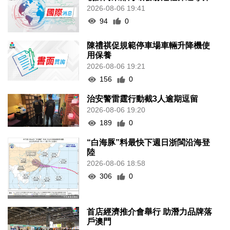
2026-08-06 19:41
94
0
陳禮祺促規範停車場車輛升降機使
用保養
2026-08-06 19:21
156
0
治安警雷霆行動截3人逾期逗留
2026-08-06 19:20
189
0
“白海豚”料最快下週日浙閩沿海登
陸
2026-08-06 18:58
306
0
首店經濟推介會舉行 助潛力品牌落
戶澳門