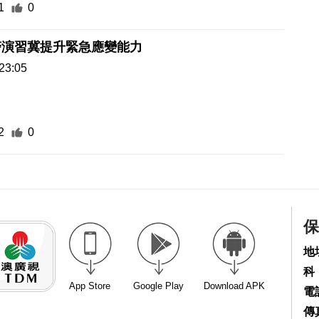
1
0
警演習冀提升緊急應變能力
23:05
2
0
保
地
科
App Store
Google Play
Download APK
電話
傳真