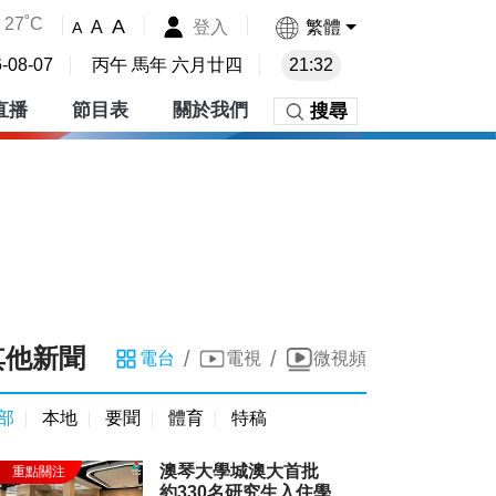
27˚C
A
登入
繁體
A
A
-08-07
丙午 馬年 六月廿四
21:32
直播
節目表
關於我們
搜尋
其他新聞
/
/
電台
電視
微視頻
部
本地
要聞
體育
特稿
澳琴大學城澳大首批
約330名研究生入住學