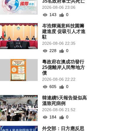
35名政府軍士兵死亡
2026-08-06 23:06
143
0
岑浩輝滿意科技園籌
建進度 促吸引人才進
駐
2026-08-06 22:35
228
0
粵政府在澳成功發行
25億離岸人民幣地方
債
2026-08-06 22:22
605
0
韓連續5天報告疑似高
溫致死病例
2026-08-06 21:52
184
0
外交部：日方應反思