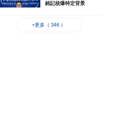
銘記核爆特定背景
2026-08-06 20:42
181
0
+更多（ 346 ）
工務局持續優化石排
灣社區未發展土地
2026-08-06 20:11
265
0
深合區升級改造系統
為橫琴單牌車北上作
準備
2026-08-06 19:46
333
0
朝鮮向東部海域發射
短程彈道導彈
2026-08-06 19:41
138
0
陳禮祺促規範停車場
車輛升降機使用保養