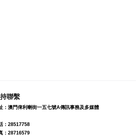
2026-08-06 19:21
192
0
治安警雷霆行動截3人
逾期逗留
2026-08-06 19:20
224
0
“白海豚”料最快下週
日浙閩沿海登陸
2026-08-06 18:58
359
0
首店經濟推介會舉行
助潛力品牌落戶澳門
持聯繫
2026-08-06 18:47
址：澳門俾利喇街一五七號A傳訊事務及多媒體
223
0
4街市14攤位競投 逾
：28517758
330人參與解釋會
：28716579
2026-08-06 18:40