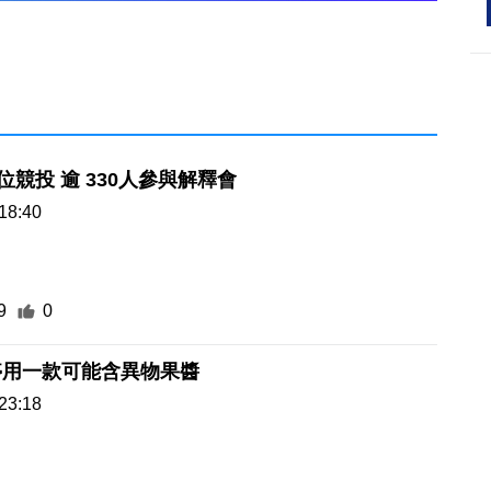
4街市14攤位競投 逾 330人參與解釋會
18:40
9
0
停用一款可能含異物果醬
23:18