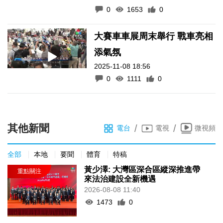
0
1653
0
大賽車車展周末舉行 戰車亮相
添氣氛
2025-11-08 18:56
0
1111
0
其他新聞
/
/
電台
電視
微視頻
全部
本地
要聞
體育
特稿
黃少澤: 大灣區深合區縱深推進帶
來法治建設全新機遇
2026-08-08 11:40
1473
0