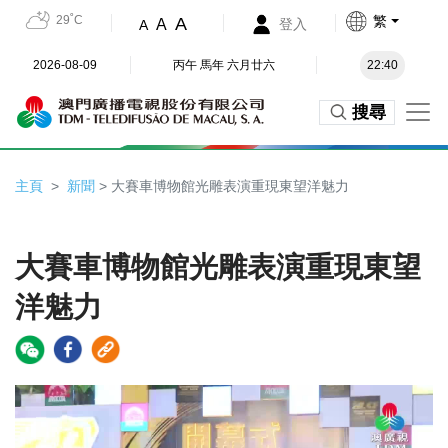
29˚C
繁
A
A
登入
A
2026-08-09
丙午 馬年 六月廿六
22:40
搜尋
主頁
新聞
> 大賽車博物館光雕表演重現東望洋魅力
大賽車博物館光雕表演重現東望
洋魅力
Video
Player