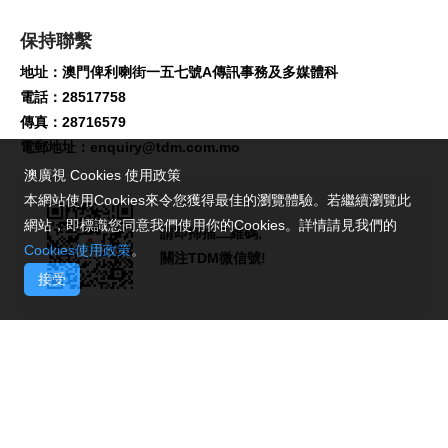
保持聯繫
地址：澳門俾利喇街一五七號A傳訊事務及多媒體科
電話：28517758
傳真：28716579
電郵地址：
enquiry@tdm.com.mo
澳廣視 Cookies 使用政策
本網站使用Cookies來令您獲得最佳的瀏覽體驗。若繼續瀏覽此
網站，即標識您同意我們使用你的Cookies。詳情請見我們的
請即掃描二維碼,
Cookies使用政策
。
關注TDM微信號!
接受