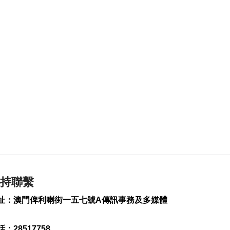
2026-08-06 20:42
238
0
工務局持續優化石排
灣社區未發展土地
2026-08-06 20:11
381
0
深合區升級改造系統
為橫琴單牌車北上作
準備
2026-08-06 19:46
464
0
朝鮮向東部海域發射
短程彈道導彈
持聯繫
2026-08-06 19:41
171
0
址：澳門俾利喇街一五七號A傳訊事務及多媒體
陳禮祺促規範停車場
車輛升降機使用保養
：28517758