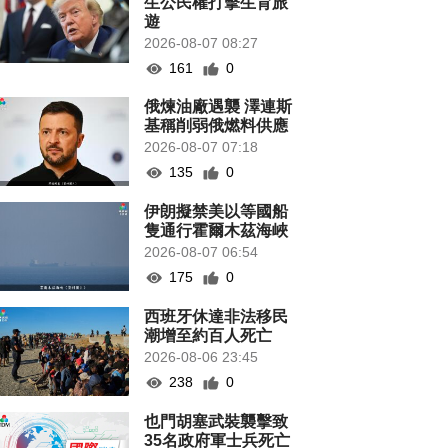
生公民權打擊生育旅
遊
2026-08-07 08:27
161
0
俄煉油廠遇襲 澤連斯
基稱削弱俄燃料供應
2026-08-07 07:18
135
0
伊朗擬禁美以等國船
隻通行霍爾木茲海峽
2026-08-07 06:54
175
0
西班牙休達非法移民
潮增至約百人死亡
2026-08-06 23:45
238
0
也門胡塞武裝襲擊致
35名政府軍士兵死亡