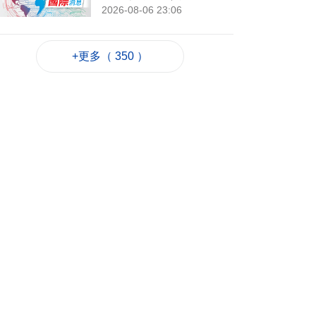
2026-08-06 23:06
214
0
岑浩輝滿意科技園籌
+更多（ 350 ）
建進度 促吸引人才進
駐
2026-08-06 22:35
442
0
粵政府在澳成功發行
25億離岸人民幣地方
債
2026-08-06 22:22
794
0
韓連續5天報告疑似高
溫致死病例
2026-08-06 21:52
268
0
外交部：日方應反思
銘記核爆特定背景