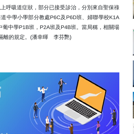
起出現上呼吸道症狀，部分已接受診治，分別來自聖保祿
培道中學小學部分教處P6C及P6D班、婦聯學校K1A
葡中學P1B班，P2A班及P4B班。當局稱，相關場
離的規定。(潘幸暉 李芬艷)