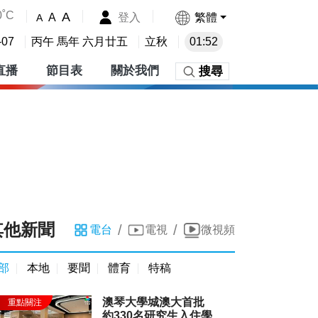
0˚C
A
登入
繁體
A
A
-07
丙午 馬年 六月廿五
立秋
01:52
直播
節目表
關於我們
搜尋
其他新聞
/
/
電台
電視
微視頻
部
本地
要聞
體育
特稿
澳琴大學城澳大首批
約330名研究生入住學