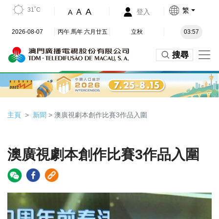
31˚C
繁
A
A
登入
A
2026-08-07
丙午 馬年 六月廿五
立秋
03:57
搜尋
主頁
新聞
> 澳廣視劇本創作比賽3作品入圍
澳廣視劇本創作比賽3作品入圍