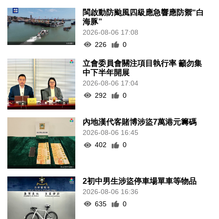
閩啟動防颱風四級應急響應防禦“白
海豚”
2026-08-06 17:08
226
0
立會委員會關注項目執行率 籲勿集
中下半年開展
2026-08-06 17:04
292
0
內地漢代客賭博涉盜7萬港元籌碼
2026-08-06 16:45
402
0
2初中男生涉盜停車場單車等物品
2026-08-06 16:36
635
0