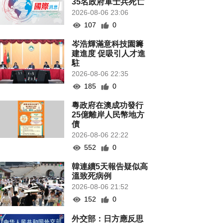
35名政府軍士兵死亡
2026-08-06 23:06
107
0
岑浩輝滿意科技園籌
建進度 促吸引人才進
駐
2026-08-06 22:35
185
0
粵政府在澳成功發行
25億離岸人民幣地方
債
2026-08-06 22:22
552
0
韓連續5天報告疑似高
溫致死病例
2026-08-06 21:52
152
0
外交部：日方應反思