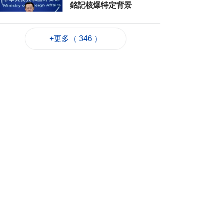
銘記核爆特定背景
2026-08-06 20:42
156
0
+更多（ 346 ）
工務局持續優化石排
灣社區未發展土地
2026-08-06 20:11
242
0
深合區升級改造系統
為橫琴單牌車北上作
準備
2026-08-06 19:46
314
0
朝鮮向東部海域發射
短程彈道導彈
2026-08-06 19:41
111
0
陳禮祺促規範停車場
車輛升降機使用保養