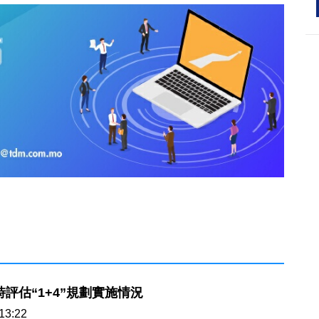
時評估“1+4”規劃實施情況
13:22