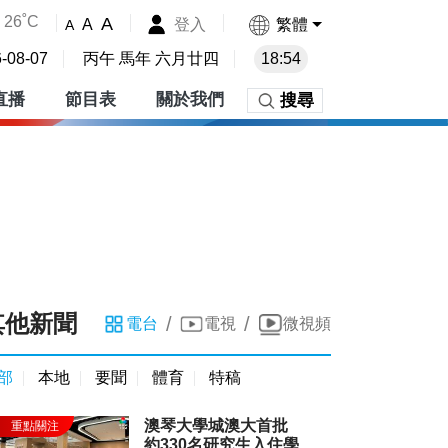
26˚C
A
登入
繁體
A
A
-08-07
丙午 馬年 六月廿四
18:54
直播
節目表
關於我們
搜尋
其他新聞
/
/
電台
電視
微視頻
部
本地
要聞
體育
特稿
澳琴大學城澳大首批
約330名研究生入住學