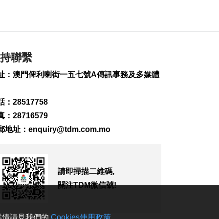
245
0
內地傳媒公司拜訪澳
廣視冀加強交流
2026-08-06 18:22
持聯繫
216
0
址：澳門俾利喇街一五七號A傳訊事務及多媒體
海南島附近低壓區不
排除移向南海北部
2026-08-06 17:58
：28517758
317
0
：28716579
郵地址：
enquiry@tdm.com.mo
黎以商停火執行情況
以軍稱2兵遭襲身亡
2026-08-06 17:45
141
0
請即掃描二維碼,
筷子基7旬翁疑衝出馬
關注TDM微信號!
路遭巴士撞傷搶救
2026-08-06 17:38
2535
0
。詳情請見我們的
Cookies使用政策
。