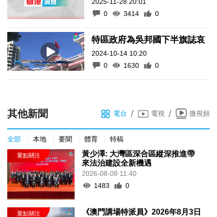
2025-11-28 20:01
0
3414
0
特區政府為吳邦國下半旗誌哀
2024-10-14 10:20
0
1630
0
其他新聞
/
/
電台
電視
微視頻
全部
本地
要聞
體育
特稿
黃少澤: 大灣區深合區縱深推進帶
來法治建設全新機遇
2026-08-08 11:40
1483
0
《澳門講場特派員》2026年8月3日