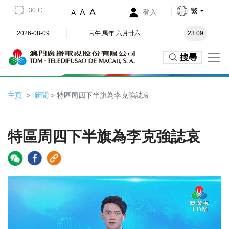
30˚C
繁
A
A
登入
A
2026-08-09
丙午 馬年 六月廿六
23:09
搜尋
主頁
新聞
> 特區周四下半旗為李克強誌哀
特區周四下半旗為李克強誌哀
Video
Player