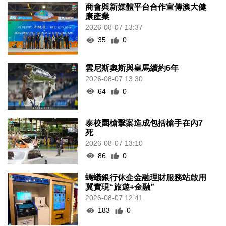
商會與新媒體平台合作宣傳澳大健
康產業
2026-08-07 13:37
35
0
雲尼斯奧斯與皇馬續約6年
2026-08-07 13:30
64
0
泰校園槍擊案造成包括槍手在內7
死
2026-08-07 13:10
86
0
螞蟻銀行休企金融理財服務站啟用
冀實現“旅遊+金融”
2026-08-07 12:41
183
0