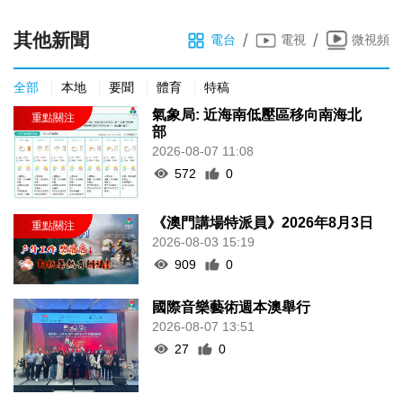
其他新聞
/
/
電台
電視
微視頻
全部
本地
要聞
體育
特稿
氣象局: 近海南低壓區移向南海北
部
2026-08-07 11:08
572
0
《澳門講場特派員》2026年8月3日
2026-08-03 15:19
909
0
國際音樂藝術週本澳舉行
2026-08-07 13:51
27
0