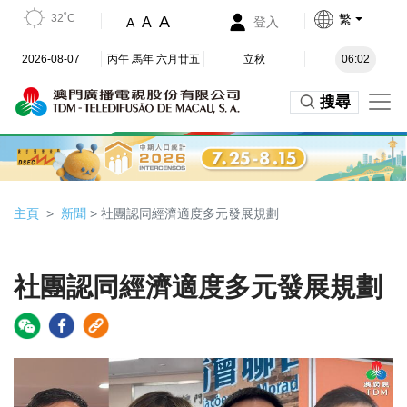
32˚C
繁
A
A
登入
A
2026-08-07
丙午 馬年 六月廿五
立秋
06:02
搜尋
主頁
新聞
> 社團認同經濟適度多元發展規劃
社團認同經濟適度多元發展規劃