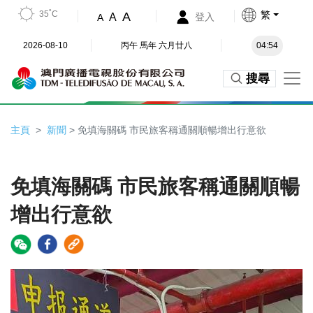
35˚C
繁
A
A
登入
A
2026-08-10
丙午 馬年 六月廿八
04:54
搜尋
主頁
新聞
> 免填海關碼 市民旅客稱通關順暢增出行意欲
免填海關碼 市民旅客稱通關順暢
增出行意欲