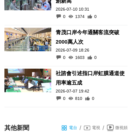
創新高
2026-07-10 10:31
0
1374
0
青茂口岸今年通關客流突破
2000萬人次
2026-07-09 18:26
0
1603
0
社諮會引述指口岸虹膜通道使
用率逾五成
2026-07-07 19:42
0
810
0
其他新聞
/
/
電台
電視
微視頻