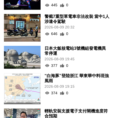
445
0
警截7重型單電車非法改裝 當中1人
涉違令駕駛
2026-08-09 20:32
646
0
日本大飯核電站3號機組發電機異
常停運
2026-08-09 19:45
377
0
“白海豚”登陸浙江 華東華中料現強
風雨
2026-08-09 19:15
374
0
輕軌安裝支援電子支付閘機進度符
合預期