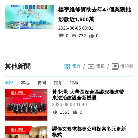
樓宇維修資助去年47個案獲批
涉款近1,900萬
2026-08-05 09:01
0
772
0
其他新聞
/
/
電台
電視
微視頻
全部
本地
要聞
體育
特稿
黃少澤: 大灣區深合區縱深推進帶
來法治建設全新機遇
2026-08-08 11:40
1363
0
譚偉文要求都更公司探索多元更新
模式