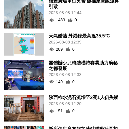
信達廣場單位火警 疑插座電線短路
引致
2026-08-08 12:44
1483
0
天氣酷熱 外港錄最高溫35.5°C
2026-08-08 12:39
289
0
團體辦少兒時裝模特賽冀助力演藝
之都發展
2026-08-08 12:33
149
0
陝西柞水泥石流增至2死1人仍失蹤
2026-08-08 12:20
151
0
托所倡生育友好加油站聯動社區加