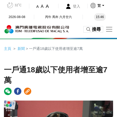
32˚C
繁
A
A
登入
A
2026-08-08
丙午 馬年 六月廿六
15:46
搜尋
主頁
新聞
> 一戶通18歲以下使用者增至逾7萬
一戶通18歲以下使用者增至逾7
萬