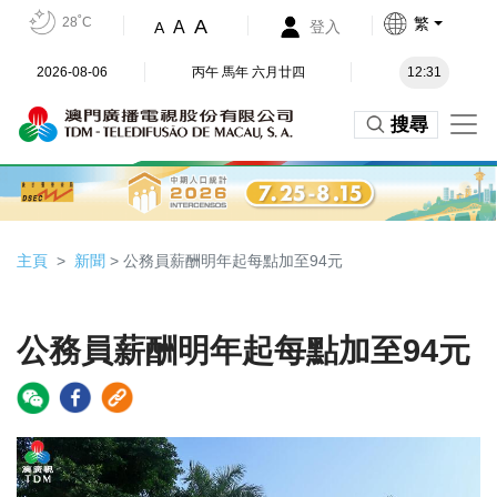
28˚C
繁
A
A
登入
A
2026-08-06
丙午 馬年 六月廿四
12:31
搜尋
主頁
新聞
> 公務員薪酬明年起每點加至94元
公務員薪酬明年起每點加至94元