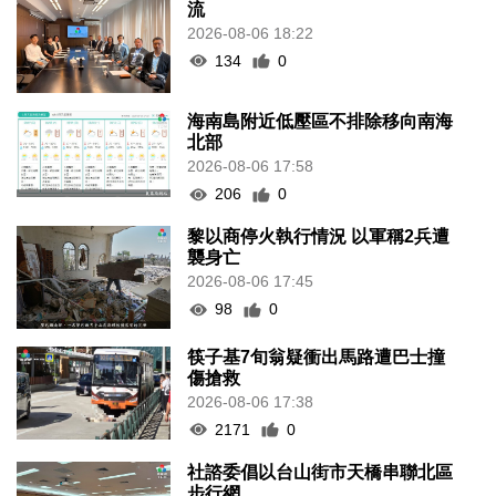
流
2026-08-06 18:22
134
0
海南島附近低壓區不排除移向南海
北部
2026-08-06 17:58
206
0
黎以商停火執行情況 以軍稱2兵遭
襲身亡
2026-08-06 17:45
98
0
筷子基7旬翁疑衝出馬路遭巴士撞
傷搶救
2026-08-06 17:38
2171
0
社諮委倡以台山街市天橋串聯北區
步行網