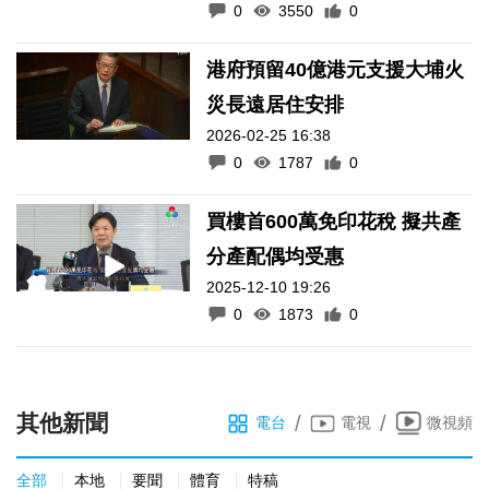
0
3550
0
港府預留40億港元支援大埔火
災長遠居住安排
2026-02-25 16:38
0
1787
0
買樓首600萬免印花稅 擬共產
分產配偶均受惠
2025-12-10 19:26
0
1873
0
其他新聞
/
/
電台
電視
微視頻
全部
本地
要聞
體育
特稿