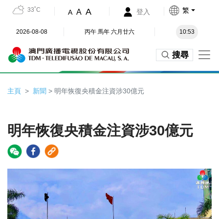
33˚C
繁
A
A
登入
A
2026-08-08
丙午 馬年 六月廿六
10:53
搜尋
主頁
新聞
> 明年恢復央積金注資涉30億元
明年恢復央積金注資涉30億元