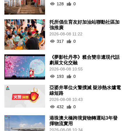
128
0
托所倡生育友好加油站聯動社區加
強推廣
2026-08-08 11:22
317
0
《夢影牡丹亭》糅合雙非遺現代話
劇展文化交融
2026-08-08 10:55
193
0
亞婆井單位火警撲滅 疑涉熱水爐電
線短路
2026-08-08 10:43
432
0
港珠澳大橋跨境貨物轉運站3年發
揮物流實用
2026-08-08 10:34