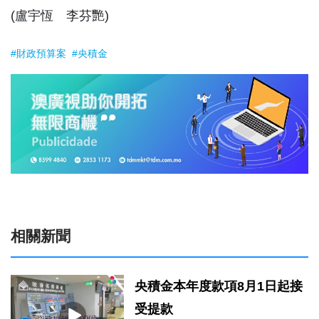
(盧宇恆 李芬艷)
#財政預算案
#央積金
相關新聞
央積金本年度款項8月1日起接
受提款