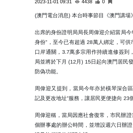
2023-11-01 09:31
4438
0
(澳門電台消息) 本台時事節目《澳門講
出席的身份證明局局長周偉迎介紹當局今年 
身份”，至今已有超過 28萬人綁定，可供
口岸通關，3.7萬多宗用作持續進修簽到
局並將於下月 (12月) 15日起向澳門
防偽功能。
周偉迎又提到，當局今年亦於橫琴深合區設
記及更改地址”服務，讓居民更便捷向 2
周偉迎稱，當局因應社會復常，市民辦證需求
個辦事處的辦公時間，並增設週六日辦證服務