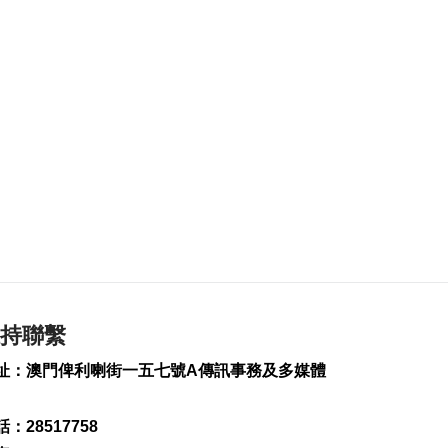
250
0
司警雷霆行動截獲1男
子逾期逗留
2026-08-07 10:34
249
0
美對多晶矽及衍生產
品加稅設最低進口價
2026-08-07 09:54
165
0
沙特稱胡塞武裝也門
邊境施襲釀11傷
2026-08-07 09:51
107
0
持聯繫
特朗普承認部分彈藥
址：澳門俾利喇街一五七號A傳訊事務及多媒體
供應緊張
2026-08-07 09:08
269
0
：28517758