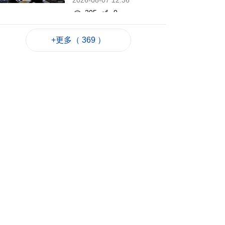
2026-08-07 12:36
205
0
泰國校園槍擊案至今2
+更多（ 369 ）
死20傷 槍手在逃
2026-08-07 12:21
173
0
赴港機場跨境巴士公
司研設通宵線
2026-08-07 12:20
386
0
韓仁川沿海發現12個
疑似朝鮮木盒地雷
2026-08-07 12:03
179
0
旅遊局赴大馬參加美
食之都年會
2026-08-07 11:45
184
0