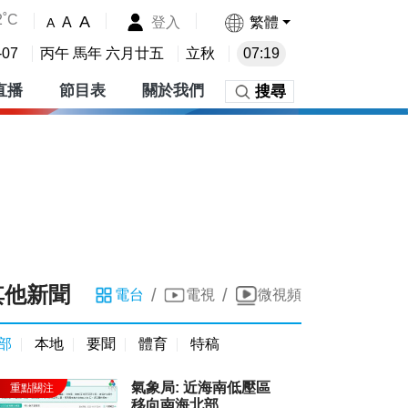
2˚C
A
登入
繁體
A
A
-07
丙午 馬年 六月廿五
立秋
07:19
直播
節目表
關於我們
搜尋
其他新聞
/
/
電台
電視
微視頻
部
本地
要聞
體育
特稿
氣象局: 近海南低壓區
移向南海北部