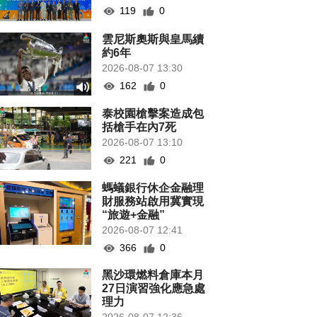
119
0
雲尼斯奧斯與皇馬續
約6年
2026-08-07 13:30
162
0
泰校園槍擊案造成包
括槍手在內7死
2026-08-07 13:10
221
0
螞蟻銀行休企金融理
財服務站啟用冀實現
“旅遊+金融”
2026-08-07 12:41
366
0
黑沙環燃料倉庫本月
27日演習強化應急處
理力