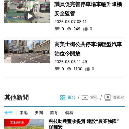
議員促完善停車場車輛升降機
安全監管
2026-08-07 08:11
0
249
0
高美士街公共停車場輕型汽車
泊位今開放
2026-08-05 11:49
0
1130
0
其他新聞
/
/
電台
電視
微視頻
全部
本地
要聞
體育
特稿
科技助農豐收提質 建設“農業強國”
保糧安