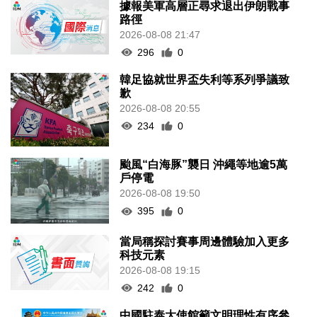
據報美軍高層正尋求退出伊朗戰事
路徑
2026-08-08 21:47
296
0
韓足協就世界盃失利等系列爭議致
歉
2026-08-08 20:55
234
0
颱風“白海豚”襲日 沖繩等地逾5萬
戶停電
2026-08-08 19:50
395
0
當局稱探討賽事周邊體驗加入更多
科技元素
2026-08-08 19:15
242
0
中國駐泰大使館籲文明理性有序參