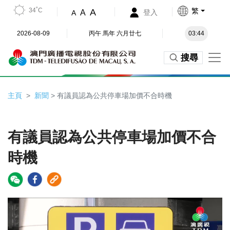
34˚C
繁
A
A
登入
A
2026-08-09
丙午 馬年 六月廿七
03:44
搜尋
主頁
新聞
> 有議員認為公共停車場加價不合時機
有議員認為公共停車場加價不合
時機
Video
Player