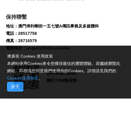
保持聯繫
地址：澳門俾利喇街一五七號A傳訊事務及多媒體科
電話：28517758
傳真：28716579
電郵地址：
enquiry@tdm.com.mo
澳廣視 Cookies 使用政策
本網站使用Cookies來令您獲得最佳的瀏覽體驗。若繼續瀏覽此
網站，即標識您同意我們使用你的Cookies。詳情請見我們的
請即掃描二維碼,
Cookies使用政策
。
關注TDM微信號!
接受