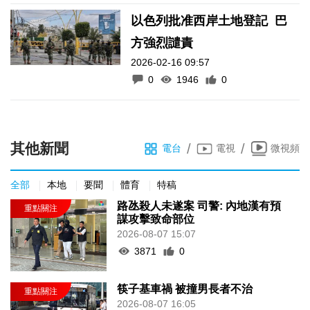
以色列批准西岸土地登記 巴
方強烈譴責
2026-02-16 09:57
0
1946
0
其他新聞
/
/
電台
電視
微視頻
全部
本地
要聞
體育
特稿
路氹殺人未遂案 司警: 內地漢有預
謀攻擊致命部位
2026-08-07 15:07
3871
0
筷子基車禍 被撞男長者不治
2026-08-07 16:05