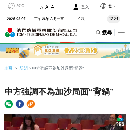
29˚C
繁
A
A
登入
A
2026-08-07
丙午 馬年 六月廿五
立秋
12:24
搜尋
主頁
新聞
> 中方強調不為加沙局面“背鍋”
中方強調不為加沙局面“背鍋”