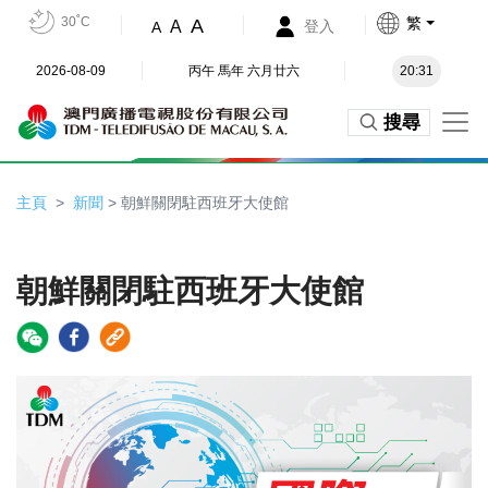
30˚C
繁
A
A
登入
A
2026-08-09
丙午 馬年 六月廿六
20:31
搜尋
主頁
新聞
> 朝鮮關閉駐西班牙大使館
朝鮮關閉駐西班牙大使館