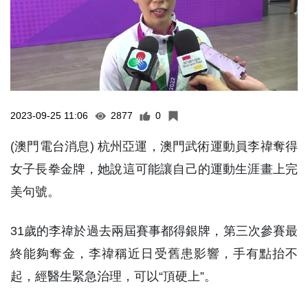
2023-09-25 11:06
2877
0
(澳門電台消息) 杭州亞運，澳門武術運動員李禕奪得
女子長拳金牌，她說這可能讓自己的運動生涯畫上完
美句號。
31歲的李禕於過去兩屆賽事都得銀牌，第三次參賽最
終能夠奪金，李禕稱近日受舊患影響，手有點抬不
起，經醫生緊急治理，可以“頂硬上”。