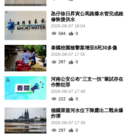
氹仔徐日昇寅公馬路爆水管完成維
修恢復供水
2026-08-07 18:04
584
0
泰國校園槍擊案增至8死30多傷
2026-08-07 17:55
287
0
河南公安公布“三支一扶”筆試存在
作弊犯罪
2026-08-07 17:48
222
0
德國萊茵河水位下降露出二戰未爆
炸彈
2026-08-07 17:39
297
0