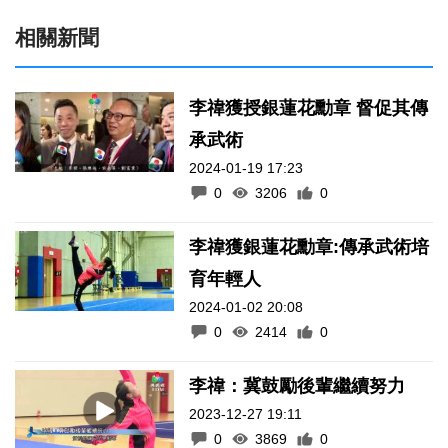
相關新聞
李禕獲授銀蓮花勳章 督促其傳
承武術
2024-01-19 17:23
0
3206
0
李禕獲銀蓮花勳章:傳承武術培
育年輕人
2024-01-02 20:08
0
2414
0
李禕：冀鼓勵後輩繼續努力
2023-12-27 19:11
0
3869
0