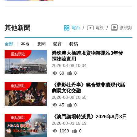
其他新聞
/
/
電台
電視
微視頻
全部
本地
要聞
體育
特稿
港珠澳大橋跨境貨物轉運站3年發
揮物流實用
2026-08-08 10:34
69
0
《夢影牡丹亭》糅合雙非遺現代話
劇展文化交融
2026-08-08 10:55
45
0
《澳門講場特派員》2026年8月3日
2026-08-03 15:19
1099
0