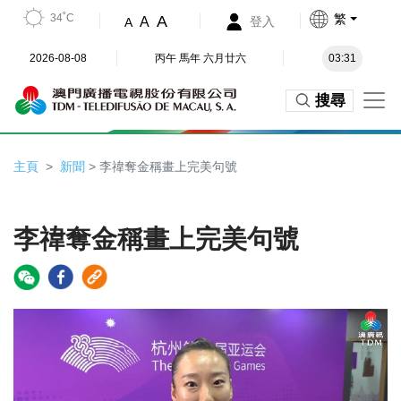
34˚C
繁
A
A
登入
A
2026-08-08
丙午 馬年 六月廿六
03:31
搜尋
主頁
新聞
> 李禕奪金稱畫上完美句號
李禕奪金稱畫上完美句號