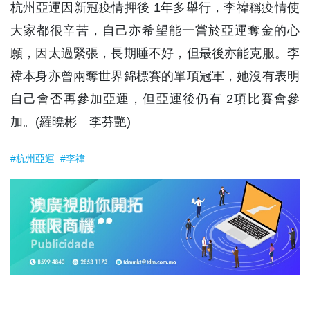
杭州亞運因新冠疫情押後 1年多舉行，李禕稱疫情使
大家都很辛苦，自己亦希望能一嘗於亞運奪金的心
願，因太過緊張，長期睡不好，但最後亦能克服。李
禕本身亦曾兩奪世界錦標賽的單項冠軍，她沒有表明
自己會否再參加亞運，但亞運後仍有 2項比賽會參
加。(羅曉彬 李芬艷)
#杭州亞運
#李禕