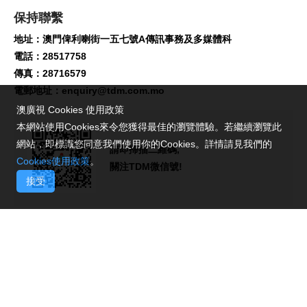
保持聯繫
地址：澳門俾利喇街一五七號A傳訊事務及多媒體科
電話：28517758
傳真：28716579
電郵地址：
enquiry@tdm.com.mo
澳廣視 Cookies 使用政策
本網站使用Cookies來令您獲得最佳的瀏覽體驗。若繼續瀏覽此
網站，即標識您同意我們使用你的Cookies。詳情請見我們的
請即掃描二維碼,
Cookies使用政策
。
關注TDM微信號!
接受