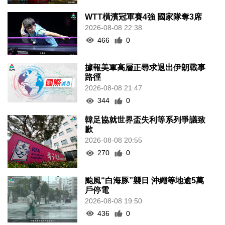
WTT橫濱冠軍賽4強 國家隊奪3席
2026-08-08 22:38
466
0
據報美軍高層正尋求退出伊朗戰事
路徑
2026-08-08 21:47
344
0
韓足協就世界盃失利等系列爭議致
歉
2026-08-08 20:55
270
0
颱風“白海豚”襲日 沖繩等地逾5萬
戶停電
2026-08-08 19:50
436
0