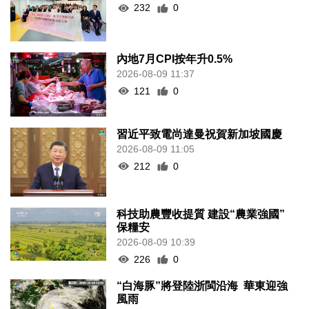
232
0
內地7月CPI按年升0.5%
2026-08-09 11:37
121
0
習近平致電尚達曼祝賀新加坡國慶
2026-08-09 11:05
212
0
科技助農豐收提質 建設“農業強國”
保糧安
2026-08-09 10:39
226
0
“白海豚”將登陸浙閩沿海 華東迎強
風雨