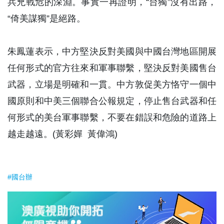
兵兇戰危的深淵。事實一再證明，“台獨”沒有出路，
“倚美謀獨”是絕路。
朱鳳蓮表示，中方堅決反對美國與中國台灣地區開展
任何形式的官方往來和軍事聯繫，堅決反對美國售台
武器，立場是明確和一貫。中方敦促美方恪守一個中
國原則和中美三個聯合公報規定，停止售台武器和任
何形式的美台軍事聯繫，不要在錯誤和危險的道路上
越走越遠。(黃彩嬋 黃偉鴻)
#國台辦