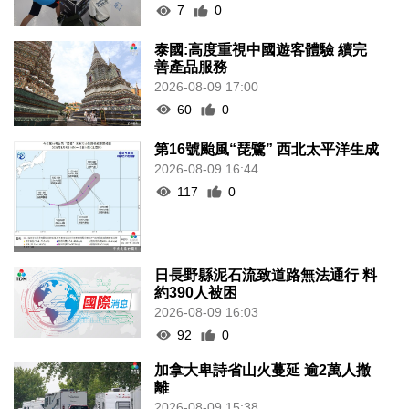
7
0
泰國:高度重視中國遊客體驗 續完
善產品服務
2026-08-09 17:00
60
0
第16號颱風“琵鷺” 西北太平洋生成
2026-08-09 16:44
117
0
日長野縣泥石流致道路無法通行 料
約390人被困
2026-08-09 16:03
92
0
加拿大卑詩省山火蔓延 逾2萬人撤
離
2026-08-09 15:38