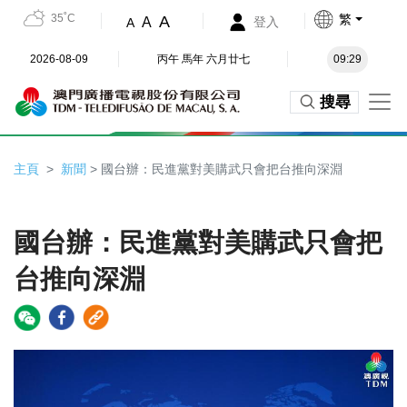
35˚C
繁
A
A
登入
A
2026-08-09
丙午 馬年 六月廿七
09:29
搜尋
主頁
新聞
> 國台辦：民進黨對美購武只會把台推向深淵
國台辦：民進黨對美購武只會把
台推向深淵