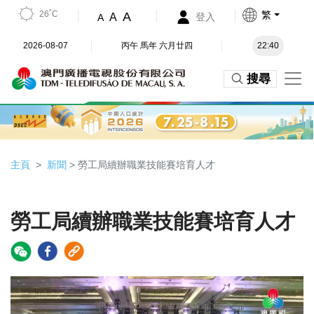
26˚C
繁
A
A
登入
A
2026-08-07
丙午 馬年 六月廿四
22:40
搜尋
主頁
新聞
> 勞工局續辦職業技能賽培育人才
勞工局續辦職業技能賽培育人才
Video
Player