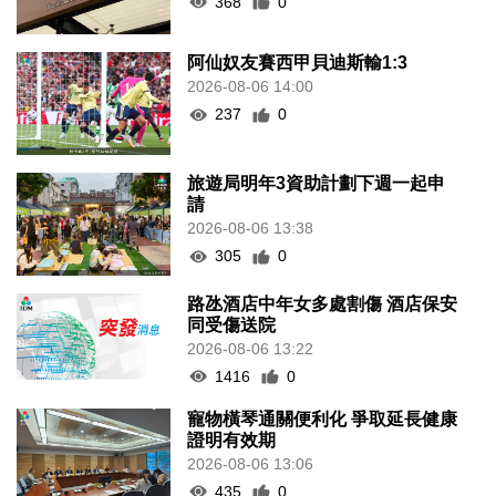
368
0
阿仙奴友賽西甲貝迪斯輸1:3
2026-08-06 14:00
237
0
旅遊局明年3資助計劃下週一起申
請
2026-08-06 13:38
305
0
路氹酒店中年女多處割傷 酒店保安
同受傷送院
2026-08-06 13:22
1416
0
寵物橫琴通關便利化 爭取延長健康
證明有效期
2026-08-06 13:06
435
0