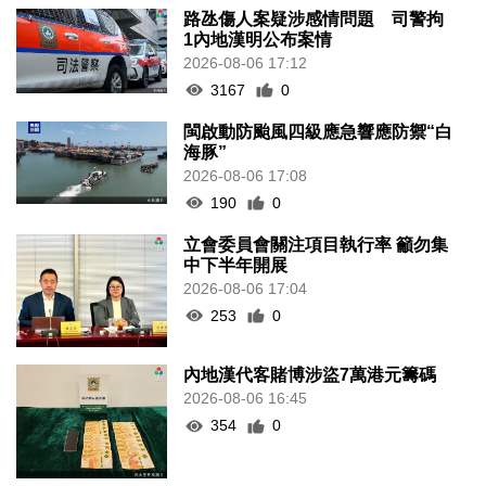
路氹傷人案疑涉感情問題 司警拘
1內地漢明公布案情
2026-08-06 17:12
3167
0
閩啟動防颱風四級應急響應防禦“白
海豚”
2026-08-06 17:08
190
0
立會委員會關注項目執行率 籲勿集
中下半年開展
2026-08-06 17:04
253
0
內地漢代客賭博涉盜7萬港元籌碼
2026-08-06 16:45
354
0