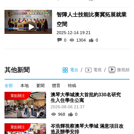
智障人士技能比賽冀拓展就業
空間
2025-12-14 19:21
0
1304
0
其他新聞
/
/
電台
電視
微視頻
全部
本地
要聞
體育
特稿
澳琴大學城澳大首批約330名研究
生入住學生公寓
2026-08-06 21:37
968
0
岑浩輝視察澳琴大學城 滿意項目改
造及辦學安排