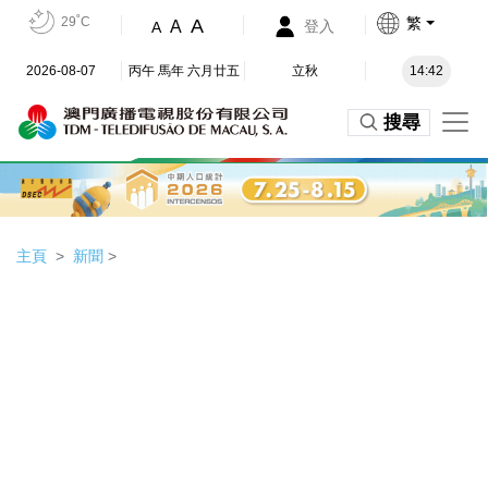
29˚C
繁
A
A
登入
A
2026-08-07
丙午 馬年 六月廿五
立秋
14:42
搜尋
主頁
新聞
>