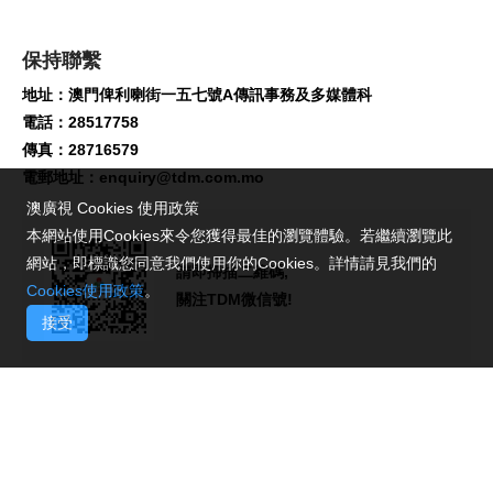
保持聯繫
地址：澳門俾利喇街一五七號A傳訊事務及多媒體科
電話：28517758
傳真：28716579
電郵地址：
enquiry@tdm.com.mo
澳廣視 Cookies 使用政策
本網站使用Cookies來令您獲得最佳的瀏覽體驗。若繼續瀏覽此
網站，即標識您同意我們使用你的Cookies。詳情請見我們的
請即掃描二維碼,
Cookies使用政策
。
關注TDM微信號!
接受