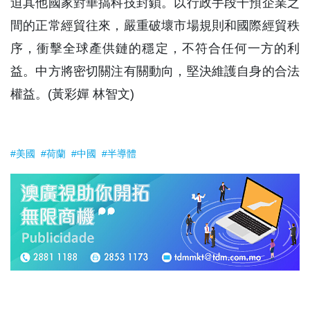
迫其他國家對華搞科技封鎖。以行政手段干預企業之
間的正常經貿往來，嚴重破壞市場規則和國際經貿秩
序，衝擊全球產供鏈的穩定，不符合任何一方的利
益。中方將密切關注有關動向，堅決維護自身的合法
權益。(黃彩嬋 林智文)
#美國
#荷蘭
#中國
#半導體