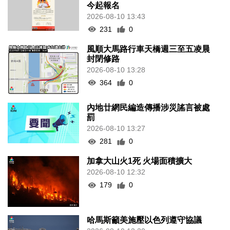
今起報名
2026-08-10 13:43
231
0
風順大馬路行車天橋週三至五凌晨
封閉修路
2026-08-10 13:28
364
0
內地廿網民編造傳播涉災謠言被處
罰
2026-08-10 13:27
281
0
加拿大山火1死 火場面積擴大
2026-08-10 12:32
179
0
哈馬斯籲美施壓以色列遵守協議