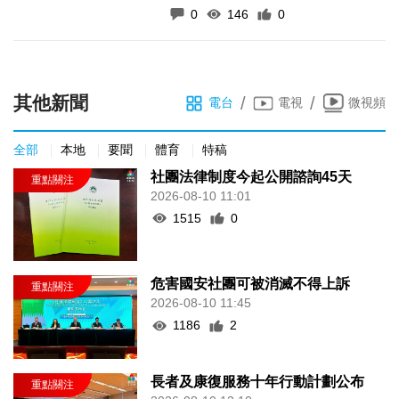
0
146
0
其他新聞
/
/
電台
電視
微視頻
全部
本地
要聞
體育
特稿
社團法律制度今起公開諮詢45天
2026-08-10 11:01
1515
0
危害國安社團可被消滅不得上訴
2026-08-10 11:45
1186
2
長者及康復服務十年行動計劃公布