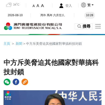
34˚C
繁
A
A
登入
A
2026-08-10
丙午 馬年 六月廿八
10:28
搜尋
主頁
新聞
> 中方斥美脅迫其他國家對華搞科技封鎖
中方斥美脅迫其他國家對華搞科
技封鎖