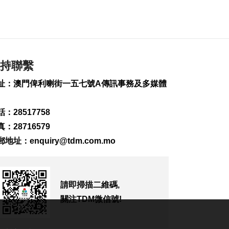
139
0
“白海豚”料今晚移入
東海 多地提前防颱
2026-08-07 19:27
212
0
持聯繫
議事亭前地大三巴等
址：澳門俾利喇街一五七號A傳訊事務及多媒體
一帶將滅蚊
2026-08-07 19:24
109
0
：28517758
：28716579
7旬翁流感重症須深切
治療
郵地址：
enquiry@tdm.com.mo
2026-08-07 19:16
150
0
氹仔旅大城大2巴士站
請即掃描二維碼,
明恢復運作
關注TDM微信號!
2026-08-07 19:07
177
0