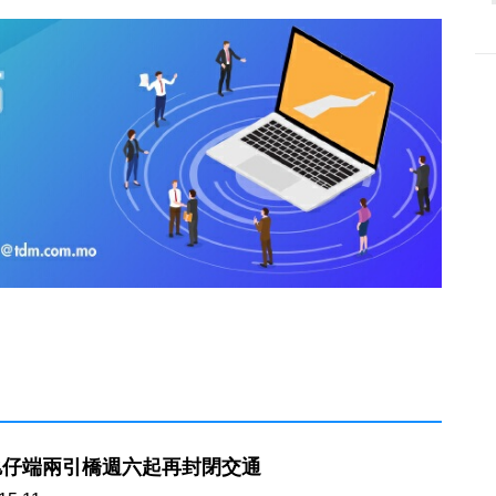
氹仔端兩引橋週六起再封閉交通