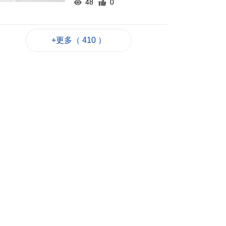
48
0
新一輪長者十年行動
計劃落實民生政策
+更多（ 410 ）
2026-08-07 22:12
86
0
韓國首爾8年來首遇
40°C以上高溫
2026-08-07 21:45
89
0
專家指長時間”抱冬
瓜”或有安全隱患籲勿
跟風
2026-08-07 20:48
187
0
四川宜賓高縣4.9級地
震釀1死6傷
2026-08-07 20:45
91
0