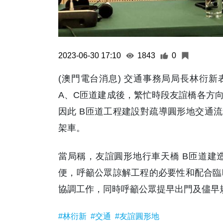
2023-06-30 17:10
1843
0
(澳門電台消息) 交通事務局局長林衍新
A、C匝道建成後，繁忙時段友誼橋各方向
因此 B匝道工程建設對疏導圓形地交通流
架車。
當局稱，友誼圓形地行車天橋 B匝道建
便，呼籲公眾諒解工程的必要性和配合臨
協調工作，同時呼籲公眾提早出門及儘早規
#林衍新
#交通
#友誼圓形地