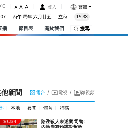
9˚C
A
登入
繁體
A
A
-07
丙午 馬年 六月廿五
立秋
15:33
直播
節目表
關於我們
搜尋
其他新聞
/
/
電台
電視
微視頻
部
本地
要聞
體育
特稿
路氹殺人未遂案 司警:
內地漢有預謀攻擊致