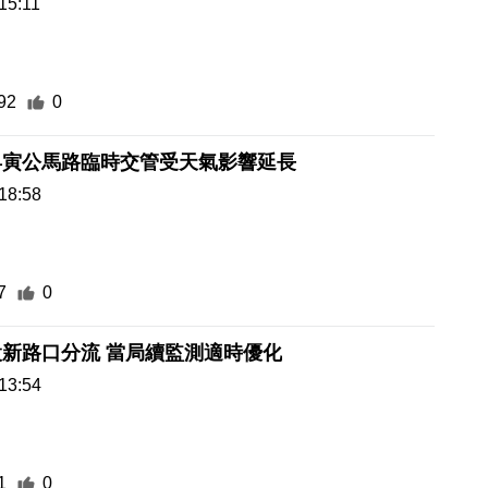
15:11
92
0
昇寅公馬路臨時交管受天氣影響延長
18:58
7
0
新路口分流 當局續監測適時優化
13:54
1
0