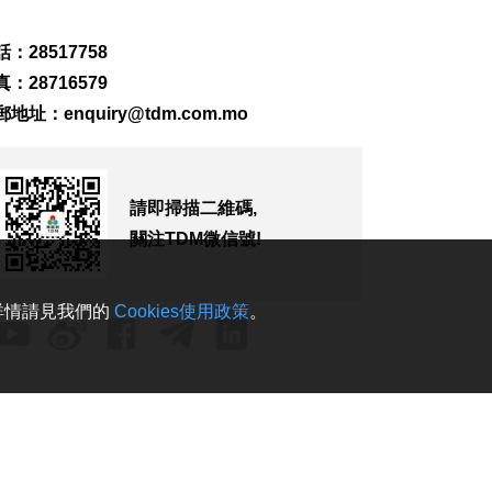
澳車北上APP優化界
面 增已預約通關紀錄
：28517758
2026-08-07 17:30
：28716579
210
0
郵地址：
enquiry@tdm.com.mo
顏奕恆促增青洲公共
泊車空間
2026-08-07 17:14
請即掃描二維碼,
156
0
關注TDM微信號!
司警介入騙案阻匯款
1居民免損7.8萬元
2026-08-07 16:50
。詳情請見我們的
Cookies使用政策
。
249
0
深合區產業發展局加
入ICCA會員
2026-08-07 16:43
164
0
龍環葡韻生態步道下