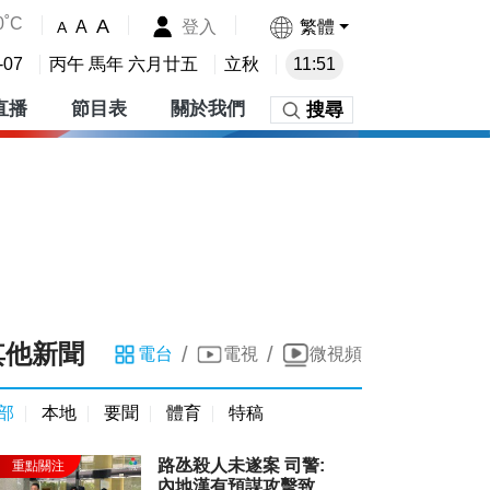
0˚C
A
登入
繁體
A
A
-07
丙午 馬年 六月廿五
立秋
11:51
直播
節目表
關於我們
搜尋
其他新聞
/
/
電台
電視
微視頻
部
本地
要聞
體育
特稿
路氹殺人未遂案 司警:
內地漢有預謀攻擊致