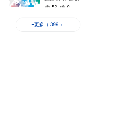
52
0
氹仔旅大城大2巴士站
+更多（ 399 ）
明恢復運作
2026-08-07 19:07
71
0
松山隧道口附近爆水
管傍晚基本完成止漏
2026-08-07 18:45
93
0
橙色高溫提示生效 避
暑中心延長夜間開放
2026-08-07 18:20
83
0
體育局構建運動員全
週期支援體系
2026-08-07 18:12
105
0