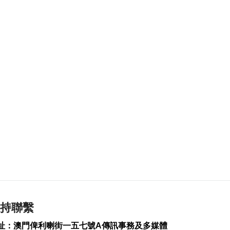
氹仔徐日昇寅公馬路
爆水管完成維修恢復
供水
2026-08-07 18:04
439
0
泰國校園槍擊案增至8
死30多傷
2026-08-07 17:55
134
0
河南公安公布“三支一
扶”筆試存在作弊犯罪
2026-08-07 17:48
113
0
德國萊茵河水位下降
露出二戰未爆炸彈
持聯繫
2026-08-07 17:39
159
0
址：澳門俾利喇街一五七號A傳訊事務及多媒體