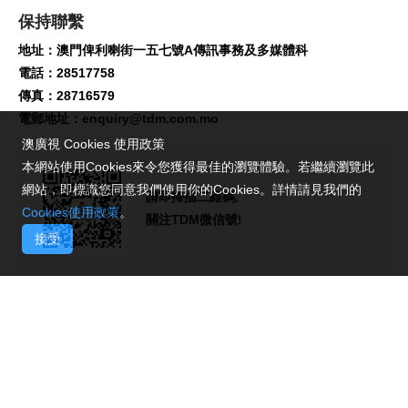
保持聯繫
地址：澳門俾利喇街一五七號A傳訊事務及多媒體科
電話：28517758
傳真：28716579
電郵地址：
enquiry@tdm.com.mo
澳廣視 Cookies 使用政策
本網站使用Cookies來令您獲得最佳的瀏覽體驗。若繼續瀏覽此
網站，即標識您同意我們使用你的Cookies。詳情請見我們的
請即掃描二維碼,
Cookies使用政策
。
關注TDM微信號!
接受