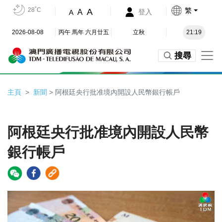
28˚C
繁
A
A
登入
A
2026-08-08
丙午 馬年 六月廿五
立秋
21:19
搜尋
主頁
新聞
> 阿根廷央行批准境內開設人民幣銀行帳戶
阿根廷央行批准境內開設人民幣
銀行帳戶