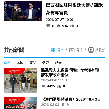
巴西召回駐阿根廷大使抗議米
萊侮辱官員
2026-07-27 10:06
0
904
0
其他新聞
/
/
電台
電視
微視頻
全部
本地
要聞
體育
特稿
路氹殺人未遂案 司警: 內地漢有預
謀攻擊致命部位
2026-08-07 15:07
4495
0
《澳門講場特派員》2026年8月3日
2026-08-03 15:19