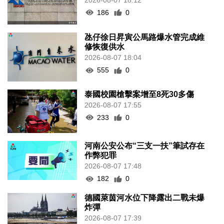
186
0
氹仔徐日昇寅公馬路爆水管完成維
修恢復供水
2026-08-07 18:04
555
0
泰國校園槍擊案增至8死30多傷
2026-08-07 17:55
233
0
河南公安公布“三支一扶”筆試存在
作弊犯罪
2026-08-07 17:48
182
0
德國萊茵河水位下降露出二戰未爆
炸彈
2026-08-07 17:39