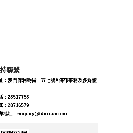
賀新加坡國慶
2026-08-09 11:05
183
0
科技助農豐收提質 建
設“農業強國”保糧安
2026-08-09 10:39
201
0
“白海豚”將登陸浙閩
沿海 華東迎強風雨
持聯繫
2026-08-09 10:26
址：澳門俾利喇街一五七號A傳訊事務及多媒體
462
0
萬斯稱美伊仍在博奕
：28517758
2026-08-09 10:18
：28716579
184
0
郵地址：
enquiry@tdm.com.mo
美軍司令訪以色列商
多戰線局勢