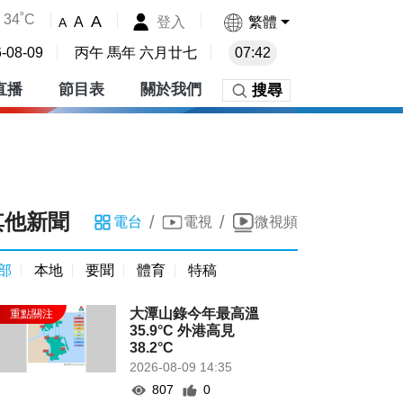
34˚C
A
登入
繁體
A
A
-08-09
丙午 馬年 六月廿七
07:42
直播
節目表
關於我們
搜尋
其他新聞
/
/
電台
電視
微視頻
部
本地
要聞
體育
特稿
大潭山錄今年最高溫
35.9°C 外港高見
38.2°C
2026-08-09 14:35
807
0