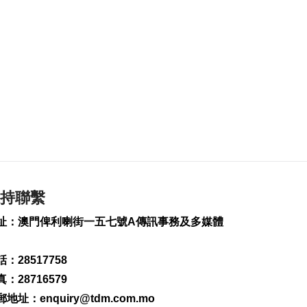
灣社區未發展土地
2026-08-06 20:11
336
0
深合區升級改造系統
為橫琴單牌車北上作
準備
2026-08-06 19:46
402
0
朝鮮向東部海域發射
短程彈道導彈
2026-08-06 19:41
165
0
持聯繫
陳禮祺促規範停車場
址：澳門俾利喇街一五七號A傳訊事務及多媒體
車輛升降機使用保養
2026-08-06 19:21
：28517758
220
0
：28716579
治安警雷霆行動截3人
郵地址：
enquiry@tdm.com.mo
逾期逗留