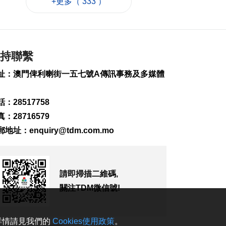
+更多（ 333 ）
跟風
2026-08-07 20:48
209
0
四川宜賓高縣4.9級地
持聯繫
震釀1死6傷
2026-08-07 20:45
址：澳門俾利喇街一五七號A傳訊事務及多媒體
99
0
雞頸馬路優化排水 下
：28517758
週一起臨時交管
：28716579
2026-08-07 20:13
郵地址：
enquiry@tdm.com.mo
149
0
梁鴻細倡建全澳高風
險斑馬線清單分批翻
新
請即掃描二維碼,
2026-08-07 19:52
關注TDM微信號!
166
0
葡西語市場推介會冀
。詳情請見我們的
Cookies使用政策
。
助企業出海