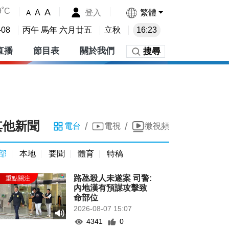
9˚C
A
登入
繁體
A
A
-08
丙午 馬年 六月廿五
立秋
16:23
直播
節目表
關於我們
搜尋
其他新聞
/
/
電台
電視
微視頻
部
本地
要聞
體育
特稿
路氹殺人未遂案 司警:
內地漢有預謀攻擊致
命部位
2026-08-07 15:07
4341
0