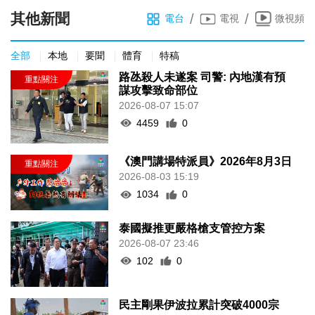
其他新聞
/
/
電台
電視
微視頻
全部
本地
要聞
體育
特稿
路氹殺人未遂案 司警: 內地漢有預
謀攻擊致命部位
2026-08-07 15:07
4459
0
《澳門講場特派員》2026年8月3日
2026-08-03 15:19
1034
0
泰國擬推更嚴格槍支管控方案
2026-08-07 23:46
102
0
民主剛果伊波拉累計突破4000宗