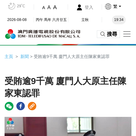
29˚C
繁
A
A
登入
A
2026-08-08
丙午 馬年 六月廿五
立秋
19:34
搜尋
主頁
新聞
> 受賄逾9千萬 廈門人大原主任陳家東認罪
受賄逾9千萬 廈門人大原主任陳
家東認罪