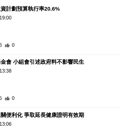
資計劃預算執行率20.6%
19:00
6
0
金會 小組會引述政府料不影響民生
13:38
5
0
寵物橫琴通關便利化 爭取延長健康證明有效期
13:06