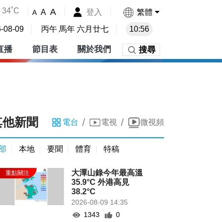
34˚C
A
登入
繁體
A
A
-08-09
丙午 馬年 六月廿七
10:56
直播
節目表
關於我們
搜尋
其他新聞
/
/
電台
電視
微視頻
部
本地
要聞
體育
特稿
大潭山錄今年最高溫
35.9°C 外港高見
38.2°C
2026-08-09 14:35
1343
0