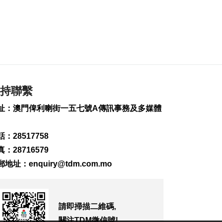
場今明取消48個航班
2026-08-09 15:01
238
0
WTT橫濱冠軍賽 陳幸
同鬥張本美和爭冠
2026-08-09 14:54
203
0
持聯繫
伊朗列5條件重開霍爾
木茲海峽
址：澳門俾利喇街一五七號A傳訊事務及多媒體
2026-08-09 14:52
165
0
：28517758
工會冀制定酷熱天氣
：28716579
更具體工作指引方便
郵地址：
enquiry@tdm.com.mo
操作
2026-08-09 13:44
238
0
請即掃描二維碼,
本澳天氣今非常酷熱
至中午外港高見
關注TDM微信號!