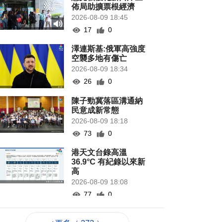
佈局助擴票根經濟
2026-08-09 18:45
17
0
澤連斯基:俄軍高強度
空襲多地有傷亡
2026-08-09 18:34
26
0
陳子勁冀落區溝通納
民意成新常態
2026-08-09 18:18
73
0
港天文台錄高溫
36.9°C 有紀錄以來新
高
2026-08-09 18:08
77
0
益隆片區70場活動打