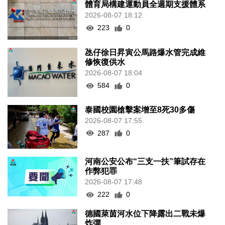
體育局構建運動員全週期支援體系
2026-08-07 18:12
223
0
氹仔徐日昇寅公馬路爆水管完成維
修恢復供水
2026-08-07 18:04
584
0
泰國校園槍擊案增至8死30多傷
2026-08-07 17:55
287
0
河南公安公布“三支一扶”筆試存在
作弊犯罪
2026-08-07 17:48
222
0
德國萊茵河水位下降露出二戰未爆
炸彈