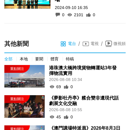
2024-09-10 16:35
0
2101
0
其他新聞
/
/
電台
電視
微視頻
全部
本地
要聞
體育
特稿
港珠澳大橋跨境貨物轉運站3年發
揮物流實用
2026-08-08 10:34
69
0
《夢影牡丹亭》糅合雙非遺現代話
劇展文化交融
2026-08-08 10:55
45
0
《澳門講場特派員》2026年8月3日