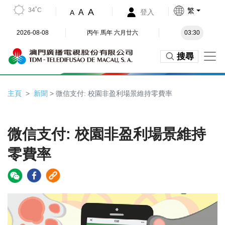
34˚C
繁
A
A
登入
A
2026-08-08
丙午 馬年 六月廿六
03:30
搜尋
主頁
新聞
> 微信支付: 校園非盈利場景維持零費率
微信支付: 校園非盈利場景維持
零費率