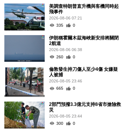
美調查特朗普直升機與客機同時起
飛事件
2026-08-06 07:21
335
0
伊朗稱霍爾木茲海峽新安排將關閉
2航道
2026-08-06 06:38
260
0
倫敦發生持刀傷人至少4傷 女嫌疑
人被捕
2026-08-05 23:46
665
0
2部門預撥3.3億元支持8省市搶險救
災
2026-08-05 23:44
300
0