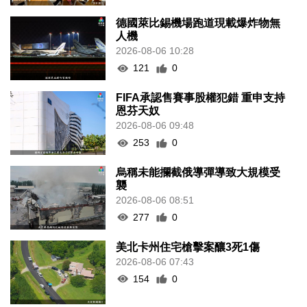
德國萊比錫機場跑道現載爆炸物無
人機
2026-08-06 10:28
121
0
FIFA承認售賽事股權犯錯 重申支持
恩芬天奴
2026-08-06 09:48
253
0
烏稱未能攔截俄導彈導致大規模受
襲
2026-08-06 08:51
277
0
美北卡州住宅槍擊案釀3死1傷
2026-08-06 07:43
154
0