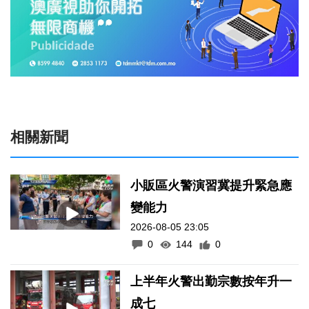
相關新聞
小販區火警演習冀提升緊急應
變能力
2026-08-05 23:05
0
144
0
上半年火警出勤宗數按年升一
成七