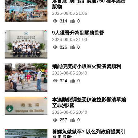
港書展“澳門館”展逾750 種本澳出
版物
2026-08-05 21:06
314
0
9人獲晉升為副關務監督
2026-08-05 21:03
826
0
飛能便度街小販區火警演習順利
2026-08-05 20:49
324
0
本澳動態調整受伊波拉影響清單縮
至非洲3國
2026-08-05 20:48
257
0
養鱷魚做獄卒? 以色列政府提案引
各界反對