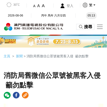
30˚C
繁
A
A
登入
A
2026-08-06
丙午 馬年 六月廿四
05:13
搜尋
主頁
新聞
> 消防局舊微信公眾號被黑客入侵 籲勿點擊
消防局舊微信公眾號被黑客入侵
籲勿點擊