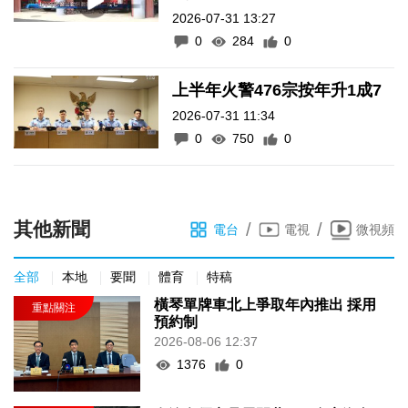
2026-07-31 13:27
0
284
0
上半年火警476宗按年升1成7
2026-07-31 11:34
0
750
0
其他新聞
/
/
電台
電視
微視頻
全部
本地
要聞
體育
特稿
橫琴單牌車北上爭取年內推出 採用
預約制
2026-08-06 12:37
1376
0