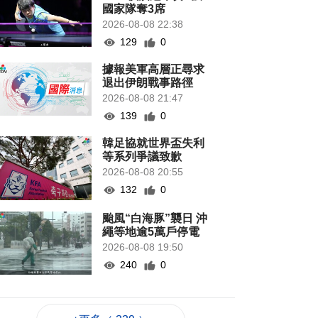
國家隊奪3席
2026-08-08 22:38
129
0
據報美軍高層正尋求
退出伊朗戰事路徑
2026-08-08 21:47
139
0
韓足協就世界盃失利
等系列爭議致歉
2026-08-08 20:55
132
0
颱風“白海豚”襲日 沖
繩等地逾5萬戶停電
2026-08-08 19:50
240
0
當局稱探討賽事周邊
體驗加入更多科技元