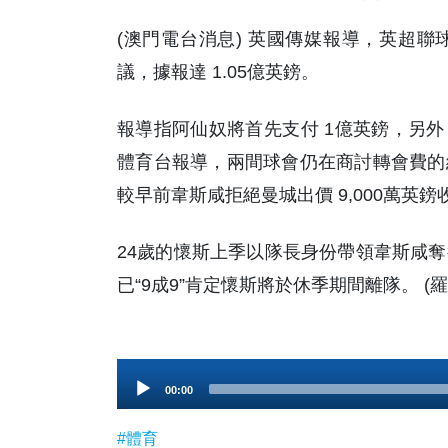
(澳門電台消息) 英國傳媒報導，英超
議，據報達 1.05億英鎊。
報導指阿仙奴將首先支付 1億英鎊，另外
體育台報導，兩間球會仍在商討轉會費的
較早前韋斯咸拒絕曼城出價 9,000萬英
24歲的懷斯上季以隊長身份帶領韋斯咸
已“9成9”肯定懷斯將於休季期間離隊。 (
Audio
00:00
Player
#體育