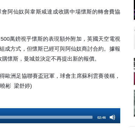
聯球會阿仙奴與韋斯咸達成收購中場懷斯的轉會費協
 500萬鎊視乎懷斯的表現額外附加，英國天空電視
組成方式，但懷斯已經可與阿仙奴商討合約。據報
鎊收購懷斯，曼城並決定不再提出新的報價。
奪得歐洲足協聯賽盃冠軍，球會主席蘇利雲賽後稱，
羅曉彬 梁舒婷)
02:46