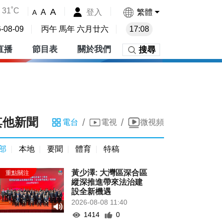
31˚C
A
登入
繁體
A
A
-08-09
丙午 馬年 六月廿六
17:08
直播
節目表
關於我們
搜尋
其他新聞
/
/
電台
電視
微視頻
部
本地
要聞
體育
特稿
黃少澤: 大灣區深合區
縱深推進帶來法治建
設全新機遇
2026-08-08 11:40
1414
0