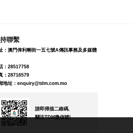
2026-08-08 16:46
285
0
美財長稱霍爾木茲海
峽將逐步失去戰略重
要性
持聯繫
2026-08-08 16:38
254
0
址：澳門俾利喇街一五七號A傳訊事務及多媒體
氹仔有地盤工人暈倒
需送院搶救
：28517758
2026-08-08 16:35
：28716579
687
0
郵地址：
enquiry@tdm.com.mo
氹仔碼頭辦陀螺賽豐
富文旅體驗
2026-08-08 16:10
請即掃描二維碼,
824
0
關注TDM微信號!
治安警雷霆行動截6車
違例