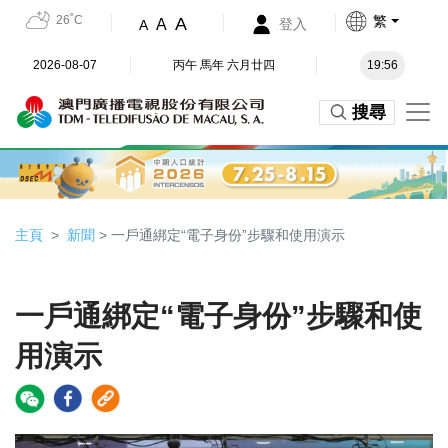
26˚C
繁
A
A
登入
A
2026-08-07
丙午 馬年 六月廿四
19:56
搜尋
主頁
新聞
> 一戶通綁定“電子身份”步驟和使用演示
一戶通綁定“電子身份”步驟和使
用演示
Video