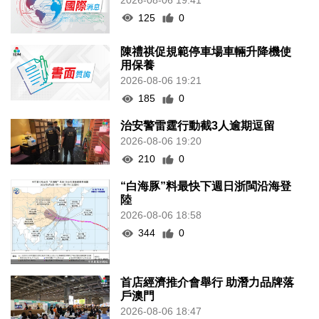
125
0
陳禮祺促規範停車場車輛升降機使
用保養
2026-08-06 19:21
185
0
治安警雷霆行動截3人逾期逗留
2026-08-06 19:20
210
0
“白海豚”料最快下週日浙閩沿海登
陸
2026-08-06 18:58
344
0
首店經濟推介會舉行 助潛力品牌落
戶澳門
2026-08-06 18:47