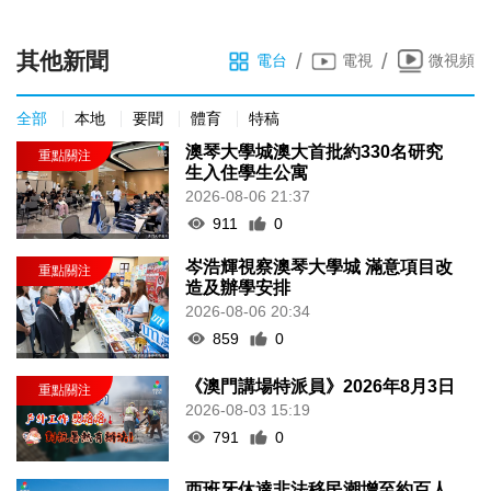
其他新聞
/
/
電台
電視
微視頻
全部
本地
要聞
體育
特稿
澳琴大學城澳大首批約330名研究
生入住學生公寓
2026-08-06 21:37
911
0
岑浩輝視察澳琴大學城 滿意項目改
造及辦學安排
2026-08-06 20:34
859
0
《澳門講場特派員》2026年8月3日
2026-08-03 15:19
791
0
西班牙休達非法移民潮增至約百人