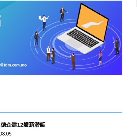
德企建12艘新潛艇
08:05