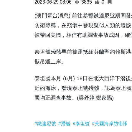
2023-06-29 08:06
3835
0
(澳門電台消息) 前往參觀鐵達尼號期間
防衛隊稱，在殘骸中發現疑似人類的遺骸
被帶回美國，相信有助調查事故成因，確
泰坦號殘骸早前被運抵紐芬蘭聖約翰斯港
骸吊運上岸。
泰坦號本月 (6月) 18日在北大西洋
近的海床，發現泰坦號殘骸，認為泰坦號
國均正調查事故。(梁舒婷 鄭家賜)
#鐵達尼號
#潛艇
#泰坦號
#美國海岸防衛隊