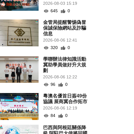
2026-08-03 15:19
645
0
金管局提醒警惕偽冒
保誠保險網站及詐騙
信息
2026-08-06 12:41
320
0
學聯辦法律知識活動
冀助學員做好升大規
劃
2026-08-06 12:22
96
0
粵澳名優首日簽49份
協議 展商冀合作拓市
2026-08-06 12:19
84
0
巴西與阿根廷關係降
級 阿駐巴大使將回國