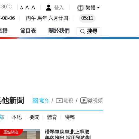
30˚C
A
登入
繁體
A
A
-08-06
丙午 馬年 六月廿四
05:11
直播
節目表
關於我們
搜尋
其他新聞
/
/
電台
電視
微視頻
部
本地
要聞
體育
特稿
橫琴單牌車北上爭取
年內推出 採用預約制