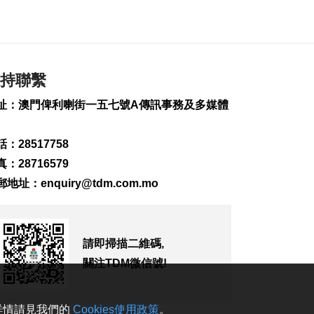
2026-08-06 10:31
189
0
德國萊比錫機場跑道
現載爆炸物無人機
2026-08-06 10:28
持聯繫
121
0
址：澳門俾利喇街一五七號A傳訊事務及多媒體
FIFA承認售賽事股權
犯錯 重申支持恩芬天
：28517758
奴
2026-08-06 09:48
：28716579
250
0
郵地址：
enquiry@tdm.com.mo
烏稱未能攔截俄導彈
導致大規模受襲
2026-08-06 08:51
請即掃描二維碼,
276
0
關注TDM微信號!
美北卡州住宅槍擊案
釀3死1傷
2026-08-06 07:43
。詳情請見我們的
Cookies使用政策
。