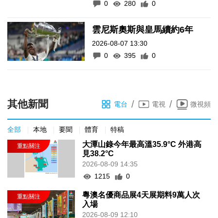
0
280
0
雲尼斯奧斯與皇馬續約6年
2026-08-07 13:30
0
395
0
其他新聞
/
/
電台
電視
微視頻
全部
本地
要聞
體育
特稿
大潭山錄今年最高溫35.9°C 外港高
見38.2°C
2026-08-09 14:35
1215
0
粵澳名優商品展4天展期料9萬人次
入場
2026-08-09 12:10