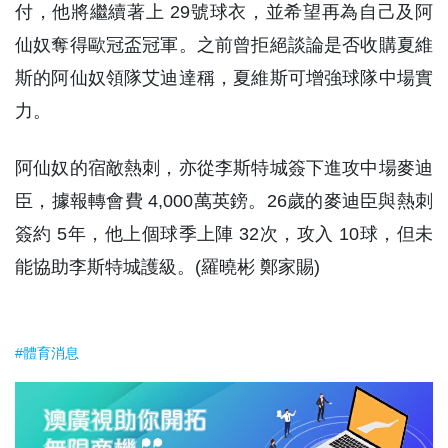
付，他將繼續著上 29號球衣，並希望再為自己及阿
仙奴奪得歐冠盃冠軍。之前曾拒絕談論是否收購夏維
斯的阿仙奴領隊艾迪達稱，夏維斯可增強球隊中場實
力。
阿仙奴的宿敵熱刺，亦從李斯特城簽下進攻中場麥迪
臣，據報轉會費 4,000萬英鎊。26歲的麥迪臣與熱刺
簽約 5年，他上個球季上陣 32次，攻入 10球，但未
能協助李斯特城護級。(羅曉彬 鄭家賜)
#體育消息