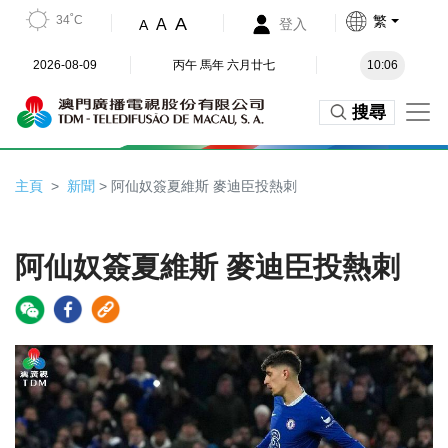
34˚C
繁
A
A
登入
A
2026-08-09
丙午 馬年 六月廿七
10:06
搜尋
主頁
新聞
> 阿仙奴簽夏維斯 麥迪臣投熱刺
阿仙奴簽夏維斯 麥迪臣投熱刺