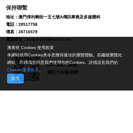
保持聯繫
地址：澳門俾利喇街一五七號A傳訊事務及多媒體科
電話：28517758
傳真：28716579
電郵地址：
enquiry@tdm.com.mo
澳廣視 Cookies 使用政策
本網站使用Cookies來令您獲得最佳的瀏覽體驗。若繼續瀏覽此
網站，即標識您同意我們使用你的Cookies。詳情請見我們的
請即掃描二維碼,
Cookies使用政策
。
關注TDM微信號!
接受