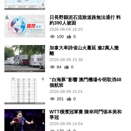
日長野縣泥石流致道路無法通行 料
約390人被困
2026-08-09 16:03
100
0
加拿大卑詩省山火蔓延 逾2萬人撤
離
2026-08-09 15:38
84
0
“白海豚”影響 澳門機場今明取消48
個航班
2026-08-09 15:01
201
0
WTT橫濱冠軍賽 陳幸同鬥張本美和
爭冠
2026-08-09 14:54