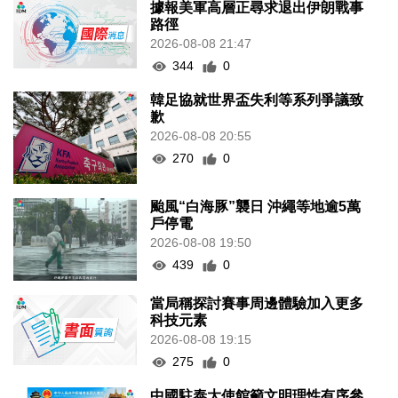
據報美軍高層正尋求退出伊朗戰事
路徑
2026-08-08 21:47
344
0
韓足協就世界盃失利等系列爭議致
歉
2026-08-08 20:55
270
0
颱風“白海豚”襲日 沖繩等地逾5萬
戶停電
2026-08-08 19:50
439
0
當局稱探討賽事周邊體驗加入更多
科技元素
2026-08-08 19:15
275
0
中國駐泰大使館籲文明理性有序參