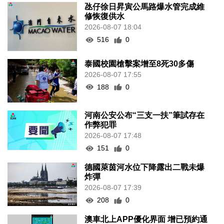
氹仔徐日昇寅公馬路爆水管完成維
修恢復供水
2026-08-07 18:04
516
0
泰國校園槍擊案增至8死30多傷
2026-08-07 17:55
188
0
河南公安公布“三支一扶”筆試存在
作弊犯罪
2026-08-07 17:48
151
0
德國萊茵河水位下降露出二戰未爆
炸彈
2026-08-07 17:39
208
0
澳車北上APP優化界面 增已預約通