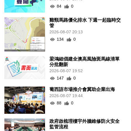
84
0
雞頸馬路優化排水 下週一起臨時交
管
2026-08-07 20:13
134
0
梁鴻細倡建全澳高風險斑馬線清單
分批翻新
2026-08-07 19:52
147
0
葡西語市場推介會冀助企業出海
2026-08-07 19:44
88
0
政府啟梳理樓宇外牆維修防火安全
監管流程