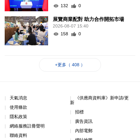
132
0
展覽商業配對 助力合作開拓市場
2026-08-07 15:40
158
0
+更多（ 408 ）
天氣消息
《供應商資料庫》新申請/更
新
使用條款
招標
隱私政策
廣告資訊
網絡服務註冊聲明
內部電郵
聯絡資料