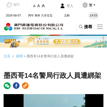
29˚C
繁
A
A
登入
A
2026-08-07
丙午 馬年 六月廿五
立秋
14:53
搜尋
主頁
新聞
> 墨西哥14名警局行政人員遭綁架
墨西哥14名警局行政人員遭綁架