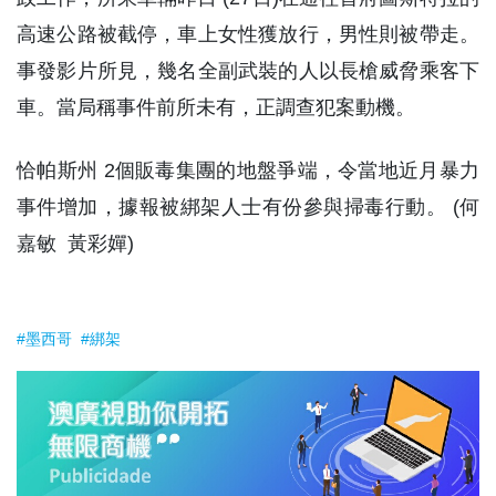
高速公路被截停，車上女性獲放行，男性則被帶走。
事發影片所見，幾名全副武裝的人以長槍威脅乘客下
車。當局稱事件前所未有，正調查犯案動機。
恰帕斯州 2個販毒集團的地盤爭端，令當地近月暴力
事件增加，據報被綁架人士有份參與掃毒行動。 (何
嘉敏 黃彩嬋)
#墨西哥
#綁架