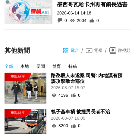
墨西哥瓦哈卡州再有鎮長遇害
2026-06-14 14:18
0
2004
0
其他新聞
/
/
電台
電視
微視頻
全部
本地
要聞
體育
特稿
路氹殺人未遂案 司警: 內地漢有預
謀攻擊致命部位
2026-08-07 15:07
4196
0
筷子基車禍 被撞男長者不治
2026-08-07 16:05
3200
0