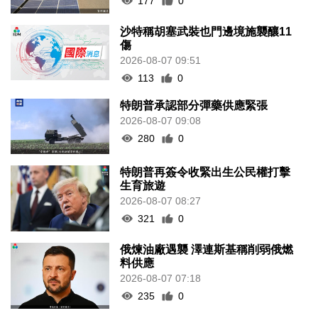
177
0
沙特稱胡塞武裝也門邊境施襲釀11
傷
2026-08-07 09:51
113
0
特朗普承認部分彈藥供應緊張
2026-08-07 09:08
280
0
特朗普再簽令收緊出生公民權打擊
生育旅遊
2026-08-07 08:27
321
0
俄煉油廠遇襲 澤連斯基稱削弱俄燃
料供應
2026-08-07 07:18
235
0