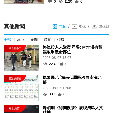
0
1120
0
其他新聞
/
/
電台
電視
微視頻
全部
本地
要聞
體育
特稿
路氹殺人未遂案 司警: 內地漢有預
謀攻擊致命部位
2026-08-07 15:07
2237
0
氣象局: 近海南低壓區移向南海北
部
2026-08-07 11:08
997
0
舞蹈劇《得閒飲茶》展現灣區人文
精神