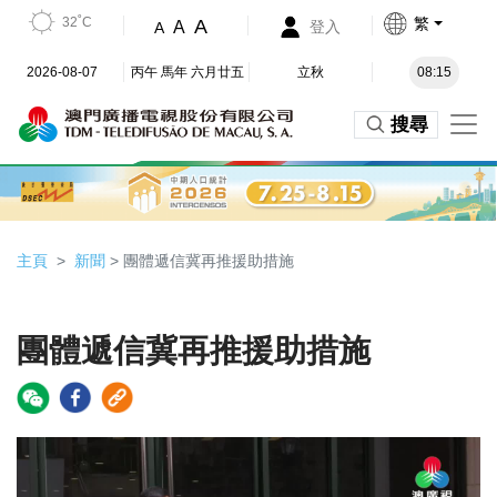
32˚C
繁
A
A
登入
A
2026-08-07
丙午 馬年 六月廿五
立秋
08:15
搜尋
主頁
新聞
> 團體遞信冀再推援助措施
團體遞信冀再推援助措施
Video
Player