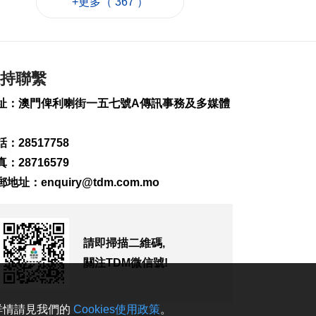
+更多（ 367 ）
匹克球體驗冀推體育
多元共融
2026-08-08 16:46
63
0
持聯繫
美財長稱霍爾木茲海
峽將逐步失去戰略重
址：澳門俾利喇街一五七號A傳訊事務及多媒體
要性
2026-08-08 16:38
103
0
：28517758
：28716579
氹仔有地盤工人暈倒
需送院搶救
郵地址：
enquiry@tdm.com.mo
2026-08-08 16:35
211
0
氹仔碼頭辦陀螺賽豐
請即掃描二維碼,
富文旅體驗
關注TDM微信號!
2026-08-08 16:10
231
0
。詳情請見我們的
Cookies使用政策
。
治安警雷霆行動截6車