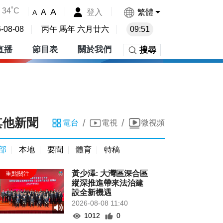
34˚C
A
登入
繁體
A
A
-08-08
丙午 馬年 六月廿六
09:51
直播
節目表
關於我們
搜尋
其他新聞
/
/
電台
電視
微視頻
部
本地
要聞
體育
特稿
黃少澤: 大灣區深合區
縱深推進帶來法治建
設全新機遇
2026-08-08 11:40
1012
0