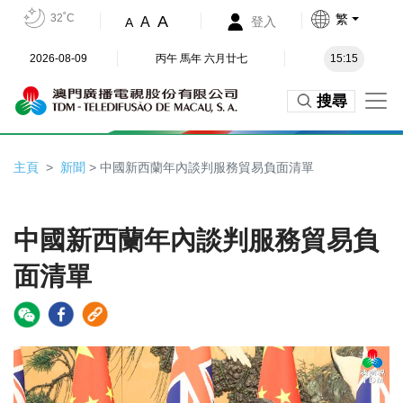
32˚C
繁
A
A
登入
A
2026-08-09
丙午 馬年 六月廿七
15:15
搜尋
主頁
新聞
> 中國新西蘭年內談判服務貿易負面清單
中國新西蘭年內談判服務貿易負
面清單