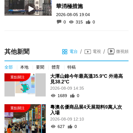
華消極措施
2026-08-05 19:04
0
315
0
其他新聞
/
/
電台
電視
微視頻
全部
本地
要聞
體育
特稿
大潭山錄今年最高溫35.9°C 外港高
見38.2°C
2026-08-09 14:35
1689
0
粵澳名優商品展4天展期料9萬人次
入場
2026-08-09 12:10
627
0