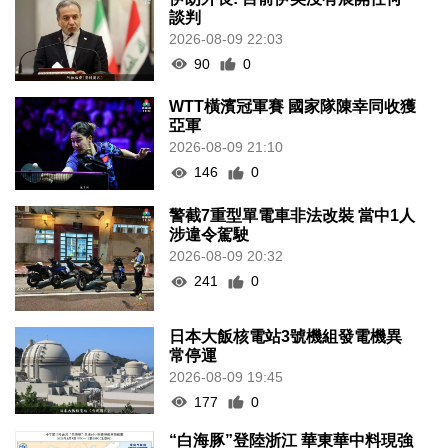
談判
2026-08-09 22:03
90
0
WTT橫濱冠軍賽 國家隊陳幸同收獲
亞軍
2026-08-09 21:10
146
0
警截7重型單電車非法改裝 當中1人
涉違令駕駛
2026-08-09 20:32
241
0
日本大飯核電站3號機組發電機異
常停運
2026-08-09 19:45
177
0
“白海豚”登陸浙江 華東華中料現強